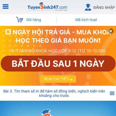
ĐĂNG NHẬP
Giỏ hàng
Mã kích hoạt
💥 NGÀY HỘI TRẢ GIÁ - MUA KHOÁ
HỌC THEO GIÁ BẠN MUỐN❗
🎯 TOÀN BỘ KHOÁ HỌC LỚP 1-12 (TỪ 10-12/08)
BẮT ĐẦU SAU 1 NGÀY
XEM CHI TIẾT
Bài 3. Tìm tham số m để hàm số đồng biến, nghịch biến trên
khoảng cho trước