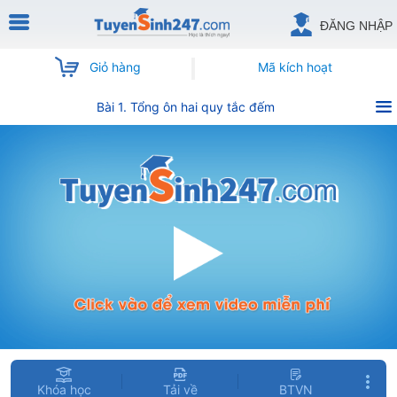
ĐĂNG NHẬP
Giỏ hàng
Mã kích hoạt
Bài 1. Tổng ôn hai quy tắc đếm
Khóa học
Tải về
BTVN