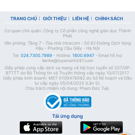
TRANG CHỦ
GIỚI THIỆU
LIÊN HỆ
CHÍNH SÁCH
Cơ quan chủ quản: Công ty Cổ phần công nghệ giáo dục Thành
Phát
Văn phòng: Tầng 7 - Tòa nhà Intracom - Số 82 Đường Dịch Vọng
Hậu - Phường Cầu Giấy - Hà Nội
Tel:
024.7300.7989
- Hotline:
1800.6947
- Email hỗ trợ:
lienhe@tuyensinh247.com
Giấy phép cung cấp dịch vụ mạng xã hội trực tuyến số 337/GP-
BTTTT do Bộ Thông tin và Truyền thông cấp ngày 10/07/2017.
Giấy phép kinh doanh: MST-0106478082 do Sở Kế hoạch và Đầu
tư cấp ngày 05/04/2023 (Lần 5).
Chịu trách nhiệm nội dung: Phạm Đức Tuệ.
Tải ứng dụng