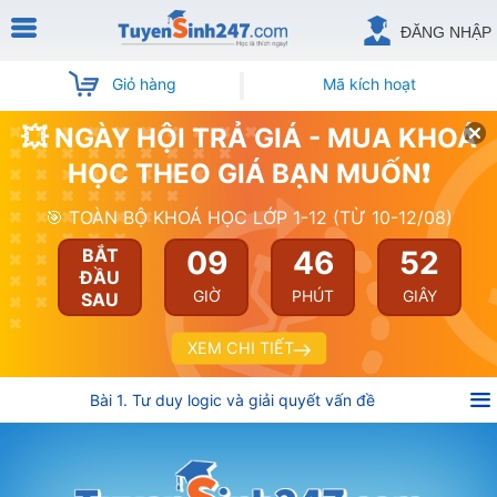
ĐĂNG NHẬP
Giỏ hàng
Mã kích hoạt
💥 NGÀY HỘI TRẢ GIÁ - MUA KHOÁ
HỌC THEO GIÁ BẠN MUỐN❗
🎯 TOÀN BỘ KHOÁ HỌC LỚP 1-12 (TỪ 10-12/08)
09
46
52
BẮT
ĐẦU
GIỜ
PHÚT
GIÂY
SAU
XEM CHI TIẾT
Bài 1. Tư duy logic và giải quyết vấn đề