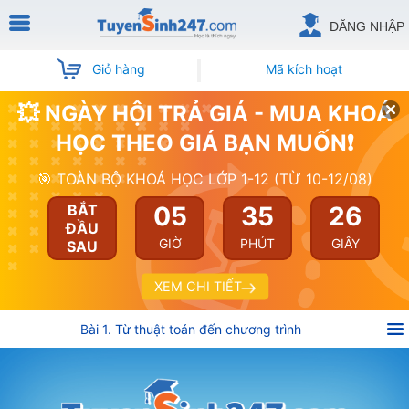
ĐĂNG NHẬP
Giỏ hàng
Mã kích hoạt
💥 NGÀY HỘI TRẢ GIÁ - MUA KHOÁ
HỌC THEO GIÁ BẠN MUỐN❗
🎯 TOÀN BỘ KHOÁ HỌC LỚP 1-12 (TỪ 10-12/08)
05
35
26
BẮT
ĐẦU
GIỜ
PHÚT
GIÂY
SAU
XEM CHI TIẾT
Bài 1. Từ thuật toán đến chương trình