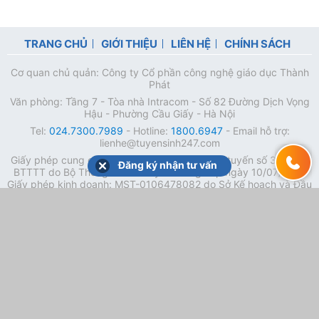
TRANG CHỦ
GIỚI THIỆU
LIÊN HỆ
CHÍNH SÁCH
Cơ quan chủ quản: Công ty Cổ phần công nghệ giáo dục Thành
Phát
Văn phòng: Tầng 7 - Tòa nhà Intracom - Số 82 Đường Dịch Vọng
Hậu - Phường Cầu Giấy - Hà Nội
Tel:
024.7300.7989
- Hotline:
1800.6947
- Email hỗ trợ:
lienhe@tuyensinh247.com
Giấy phép cung cấp dịch vụ mạng xã hội trực tuyến số 337/GP-
Đăng ký nhận tư vấn
BTTTT do Bộ Thông tin và Truyền thông cấp ngày 10/07/2017.
Giấy phép kinh doanh: MST-0106478082 do Sở Kế hoạch và Đầu
tư cấp ngày 05/04/2023 (Lần 5).
Chịu trách nhiệm nội dung: Phạm Đức Tuệ.
Tải ứng dụng