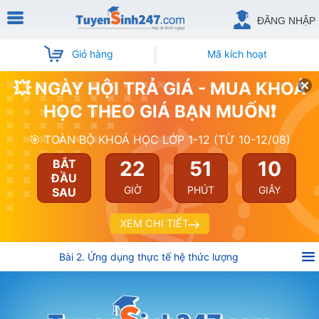
ĐĂNG NHẬP
Giỏ hàng
Mã kích hoạt
💥 NGÀY HỘI TRẢ GIÁ - MUA KHOÁ
HỌC THEO GIÁ BẠN MUỐN❗
🎯 TOÀN BỘ KHOÁ HỌC LỚP 1-12 (TỪ 10-12/08)
22
51
10
BẮT
ĐẦU
GIỜ
PHÚT
GIÂY
SAU
XEM CHI TIẾT
Bài 2. Ứng dụng thực tế hệ thức lượng