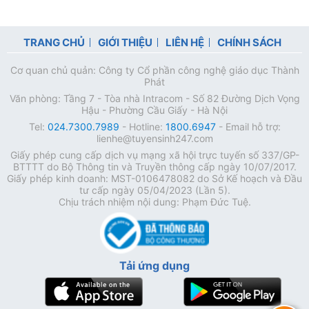
TRANG CHỦ
GIỚI THIỆU
LIÊN HỆ
CHÍNH SÁCH
Cơ quan chủ quản: Công ty Cổ phần công nghệ giáo dục Thành
Phát
Văn phòng: Tầng 7 - Tòa nhà Intracom - Số 82 Đường Dịch Vọng
Hậu - Phường Cầu Giấy - Hà Nội
Tel:
024.7300.7989
- Hotline:
1800.6947
- Email hỗ trợ:
lienhe@tuyensinh247.com
Giấy phép cung cấp dịch vụ mạng xã hội trực tuyến số 337/GP-
BTTTT do Bộ Thông tin và Truyền thông cấp ngày 10/07/2017.
Giấy phép kinh doanh: MST-0106478082 do Sở Kế hoạch và Đầu
tư cấp ngày 05/04/2023 (Lần 5).
Chịu trách nhiệm nội dung: Phạm Đức Tuệ.
Tải ứng dụng