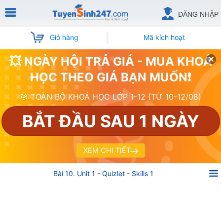
ĐĂNG NHẬP
Giỏ hàng
Mã kích hoạt
💥 NGÀY HỘI TRẢ GIÁ - MUA KHOÁ
HỌC THEO GIÁ BẠN MUỐN❗
🎯 TOÀN BỘ KHOÁ HỌC LỚP 1-12 (TỪ 10-12/08)
BẮT ĐẦU SAU 1 NGÀY
XEM CHI TIẾT
Bài 10. Unit 1 - Quizlet - Skills 1