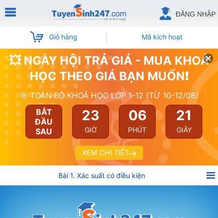
ĐĂNG NHẬP
Giỏ hàng
Mã kích hoạt
💥 NGÀY HỘI TRẢ GIÁ - MUA KHOÁ
HỌC THEO GIÁ BẠN MUỐN❗
🎯 TOÀN BỘ KHOÁ HỌC LỚP 1-12 (TỪ 10-12/08)
23
06
21
BẮT
ĐẦU
GIỜ
PHÚT
GIÂY
SAU
XEM CHI TIẾT
Bài 1. Xác suất có điều kiện