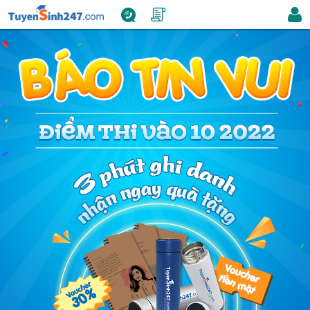
Đăn
1800.6947
Thể
nhậ
lệ