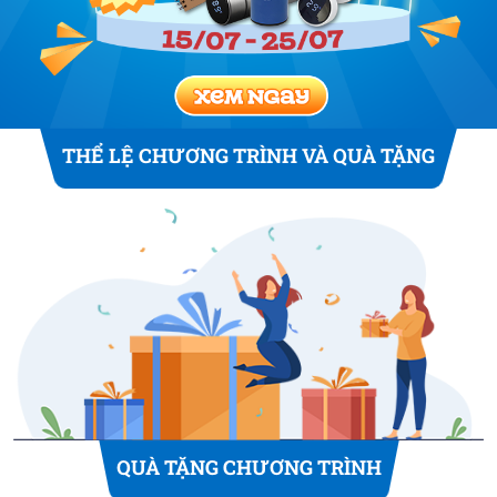
THỂ LỆ CHƯƠNG TRÌNH VÀ QUÀ TẶNG
QUÀ TẶNG CHƯƠNG TRÌNH