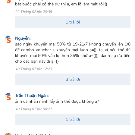
bắt buộc phải có thẻ dự thi ạ, em lỡ làm mất rồi:((
22 Tháng 07 lúc 20:35
1 trả lời
Nguyễn:
sao ngày khuyến mại 50% từ 19-21/7 không chuyển lên 1/8
để combo voucher + khuyến mại luon ạ=)), tại vì nếu thế thì
khuyến mại 50% vẫn lợi hơn 35% chứ ạ=(()), dành sự ưu tiên
cho các bạn này đi ạ=}}
18 Tháng 07 lúc 17:23
3 trả lời
Trần Thuận Ngân:
ảnh cá nhân mình lấy ảnh thẻ được không ạ?
18 Tháng 07 lúc 00:21
1 trả lời