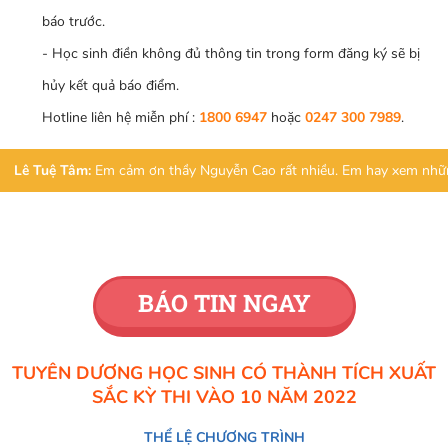
báo trước.
- Học sinh điền không đủ thông tin trong form đăng ký sẽ bị
hủy kết quả báo điểm.
Hotline liên hệ miễn phí :
1800 6947
hoặc
0247 300 7989
.
Lê Tuệ Tâm:
Em cảm ơn thầy Nguyễn Cao rất nhiều. Em hay xem những v
BÁO TIN NGAY
TUYÊN DƯƠNG HỌC SINH CÓ THÀNH TÍCH XUẤT
SẮC KỲ THI VÀO 10 NĂM 2022
THỂ LỆ CHƯƠNG TRÌNH