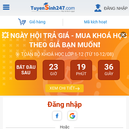
ĐĂNG NHẬP
Giỏ hàng
Mã kích hoạt
💥 NGÀY HỘI TRẢ GIÁ - MUA KHOÁ HỌC
THEO GIÁ BẠN MUỐN❗
🎯 TOÀN BỘ KHOÁ HỌC LỚP 1-12 (TỪ 10-12/08)
23
19
36
BẮT ĐẦU
SAU
GIỜ
PHÚT
GIÂY
XEM CHI TIẾT
Đăng nhập
Hoặc