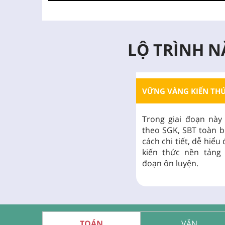
LỘ TRÌNH N
VỮNG VÀNG KIẾN THỨ
Trong giai đoạn này
theo SGK, SBT toàn b
cách chi tiết, dễ hiể
kiến thức nền tảng 
đoạn ôn luyện.
TOÁN
VĂN