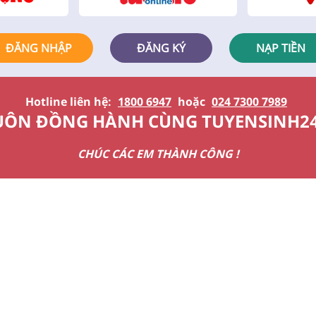
ĐĂNG NHẬP
ĐĂNG KÝ
NẠP TIỀN
Hotline liên hệ:
1800 6947
hoặc
024 7300 7989
UÔN ĐỒNG HÀNH CÙNG TUYENSINH2
CHÚC CÁC EM THÀNH CÔNG !