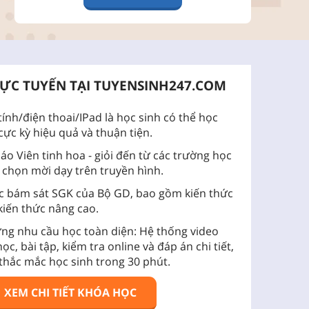
RỰC TUYẾN TẠI TUYENSINH247.COM
tính/điện thoai/IPad là học sinh có thể học
 cực kỳ hiệu quả và thuận tiện.
áo Viên tinh hoa - giỏi đến từ các trường học
ở chọn mời dạy trên truyền hình.
c bám sát SGK của Bộ GD, bao gồm kiến thức
kiến thức nâng cao.
ứng nhu cầu học toàn diện: Hệ thống video
 học, bài tập, kiểm tra online và đáp án chi tiết,
 thắc mắc học sinh trong 30 phút.
XEM CHI TIẾT KHÓA HỌC