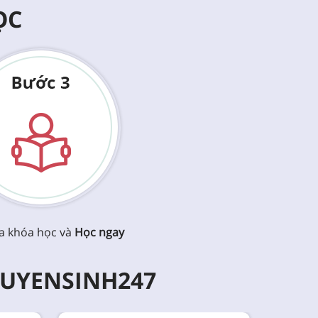
ỌC
a khóa học và
Học ngay
TUYENSINH247