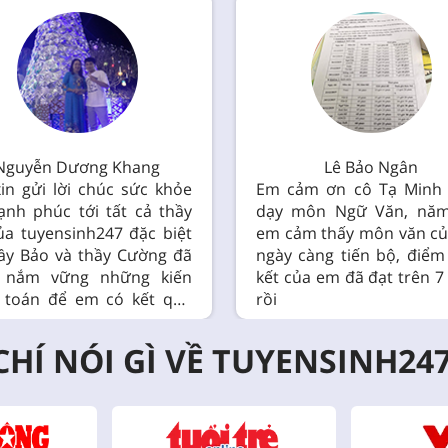
Nguyễn Dương Khang
Lê Bảo Ngân
in gửi lời chúc sức khỏe
Em cảm ơn cô Tạ Minh
ạnh phúc tới tất cả thầy
dạy môn Ngữ Văn, năm
ủa tuyensinh247 đặc biệt
em cảm thấy môn văn c
hầy Bảo và thầy Cường đã
ngày càng tiến bộ, điểm
p nắm vững những kiến
kết của em đã đạt trên 7
 toán để em có kết quả
rồi
CHÍ NÓI GÌ VỀ TUYENSINH24