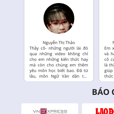
Nguyễn Thị Thảo
ầy Chất
Thầy cô- những người lái đó
Em x
 em tất
qua những video không chỉ
và h
ững bài
cho em những kiến thức hay
cô c
húng em
mà còn cho chúng em thêm
là t
ng lai.
yêu môn học biết bao. Đã từ
giú
ốt nhất
lâu, môn Ngữ Văn dần trở
thức
em rất
thành những tiết học cực hình
cao
trò của
với em, có lẽ với em nó chả có
BÁO 
 ơn đến
gì thú vị cả. Nhưng giờ đây, em
o chúng
lại cảm thấy nó thật tuyệt vời,
 ước mơ
thi vị biết bao nhờ cô NGUYỄN
h hiện
THU HOÀ - người cô đã truyền