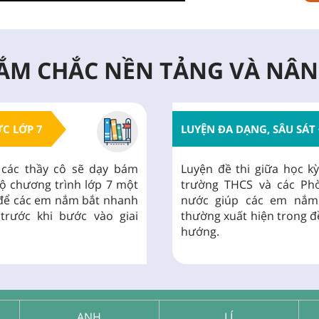
ẮM CHẮC NỀN TẢNG VÀ NÂN
C LỚP 7
LUYỆN ĐA DẠNG, SÂU SÁT 
 các thầy cô sẽ dạy bám
Luyện đề thi giữa học kỳ
ộ chương trình lớp 7 một
trường THCS và các Phò
u để các em nắm bắt nhanh
nước giúp các em nắm
trước khi bước vào giai
thường xuất hiện trong đ
hướng.
ANH
LÍ