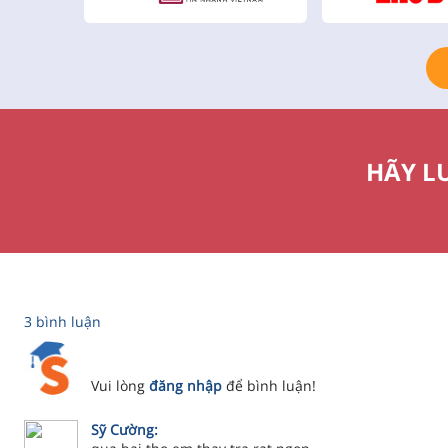
cho em đọng lực qua những
bài giảng video nhưng thật
tuyệT vời. Em xin chân thành
cảm ơn các thầy cô giáo đã
đưa chúng em lên một con
đường tươi mới, tuyệt vời lắm
ạ!
HÃY L
3 bình luận
Vui lòng
đăng nhập
để bình luận!
Sỹ Cường: