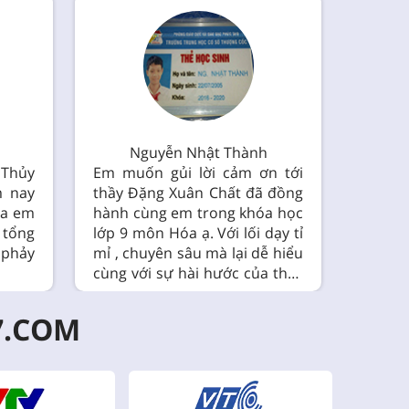
Nguyễn Nhật Thành
Tr
 Thủy
Em muốn gủi lời cảm ơn tới
Em cả
 nay
thầy Đặng Xuân Chất đã đồng
đã cho
ủa em
hành cùng em trong khóa học
ích:)
 tổng
lớp 9 môn Hóa ạ. Với lối dạy tỉ
 phảy
mỉ , chuyên sâu mà lại dễ hiểu
cùng với sự hài hước của thầy
đã giúp e có động lực và thêm
hứng thứ say mê môn Hóa
7.COM
học của thầy hơn ạ .E cảm ơn
thầy rất nhiều