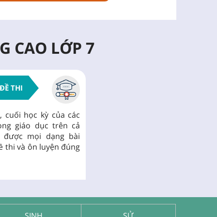
G CAO LỚP 7
ĐỀ THI
, cuối học kỳ của các
ng giáo dục trên cả
 được mọi dạng bài
ề thi và ôn luyện đúng
SINH
SỬ