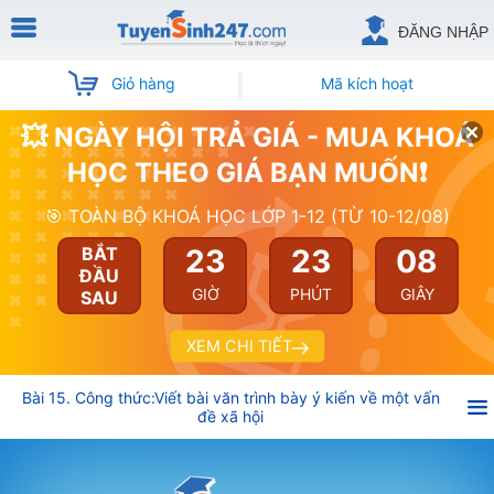
ĐĂNG NHẬP
Giỏ hàng
Mã kích hoạt
💥 NGÀY HỘI TRẢ GIÁ - MUA KHOÁ
HỌC THEO GIÁ BẠN MUỐN❗
🎯 TOÀN BỘ KHOÁ HỌC LỚP 1-12 (TỪ 10-12/08)
23
23
07
BẮT
ĐẦU
GIỜ
PHÚT
GIÂY
SAU
XEM CHI TIẾT
Bài 15. Công thức:Viết bài văn trình bày ý kiến về một vấn
đề xã hội