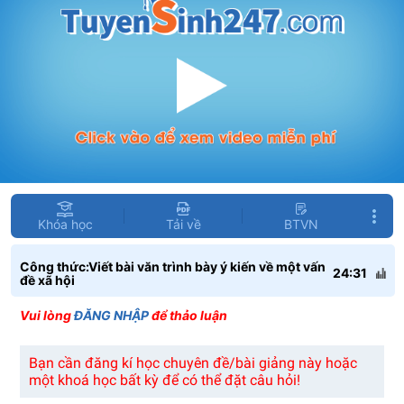
Khóa học
Tải về
BTVN
Công thức:Viết bài văn trình bày ý kiến về một vấn
24:31
đề xã hội
Vui lòng
ĐĂNG NHẬP
để thảo luận
Bạn cần đăng kí học chuyên đề/bài giảng này hoặc
một khoá học bất kỳ để có thể đặt câu hỏi!