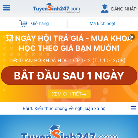
ĐĂNG NHẬP
Giỏ hàng
Mã kích hoạt
💥 NGÀY HỘI TRẢ GIÁ - MUA KHOÁ
HỌC THEO GIÁ BẠN MUỐN❗
🎯 TOÀN BỘ KHOÁ HỌC LỚP 1-12 (TỪ 10-12/08)
BẮT ĐẦU SAU 1 NGÀY
XEM CHI TIẾT
Bài 1. Kiến thức chung về nghị luận xã hội