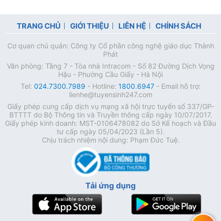
TRANG CHỦ
GIỚI THIỆU
LIÊN HỆ
CHÍNH SÁCH
Cơ quan chủ quản: Công ty Cổ phần công nghệ giáo dục Thành
Phát
Văn phòng: Tầng 7 - Tòa nhà Intracom - Số 82 Đường Dịch Vọng
Hậu - Phường Cầu Giấy - Hà Nội
Tel:
024.7300.7989
- Hotline:
1800.6947
- Email hỗ trợ:
lienhe@tuyensinh247.com
Giấy phép cung cấp dịch vụ mạng xã hội trực tuyến số 337/GP-
BTTTT do Bộ Thông tin và Truyền thông cấp ngày 10/07/2017.
Giấy phép kinh doanh: MST-0106478082 do Sở Kế hoạch và Đầu
tư cấp ngày 05/04/2023 (Lần 5).
Chịu trách nhiệm nội dung: Phạm Đức Tuệ.
Tải ứng dụng