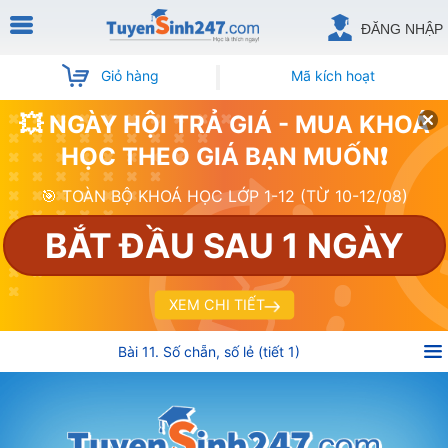
ĐĂNG NHẬP
Giỏ hàng
Mã kích hoạt
💥 NGÀY HỘI TRẢ GIÁ - MUA KHOÁ
HỌC THEO GIÁ BẠN MUỐN❗
🎯 TOÀN BỘ KHOÁ HỌC LỚP 1-12 (TỪ 10-12/08)
BẮT ĐẦU SAU 1 NGÀY
XEM CHI TIẾT
Bài 11. Số chẵn, số lẻ (tiết 1)