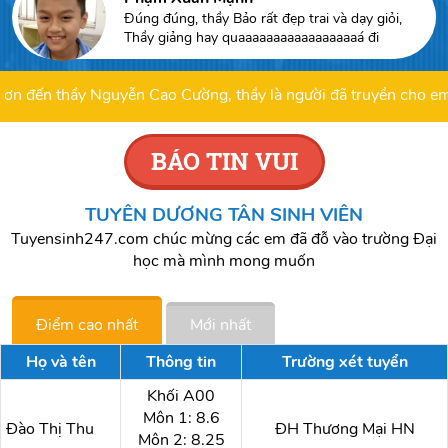
Đúng đúng, thầy Bảo rất đẹp trai và dạy giỏi,
Thầy giảng hay quaaaaaaaaaaaaaaaaaá đi
n thầy Nguyễn Cao Cường, thầy là người đã truyền cho em tình y
BÁO TIN VUI
TUYÊN DƯƠNG TÂN SINH VIÊN
Tuyensinh247.com chúc mừng các em đã đỗ vào trường Đại
học mà mình mong muốn
Điểm cao nhất
Mới nhất
Họ và tên
Thông tin
Trường xét tuyển
Khối A00
Môn 1: 8.6
Đào Thị Thu
ĐH Thương Mại HN
Môn 2: 8.25