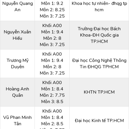
Nguyễn Quang
Môn 1: 9.2
Khoa học tự nhiên- đhqg tp
An
Môn 2: 8.25
hcm
Môn 3: 7.25
Khối A00
Trường Đại học Bách
Nguyễn Xuân
Môn 1: 9.4
Khoa-ĐH Quốc gia
Hiếu
Môn 2: 8
TP.HCM
Môn 3: 7.25
Khối A00
Trương Mỹ
Môn 1: 9.4
Đại học Công Nghệ Thông
Duyên
Môn 2: 8
Tin ĐHQG TPHCM
Môn 3: 7.25
Khối A00
Hoàng Anh
Môn 1: 8.4
KHTN TP.HCM
Quân
Môn 2: 7.75
Môn 3: 8.5
Khối A00
Vũ Phan Minh
Môn 1: 8.4
Đại học Kinh tế TP.HCM
Tân
Môn 2: 8.5