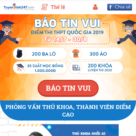
Thể lệ
Chia sẻ
BÁO TIN VUI
PHỎNG VẤN THỦ KHOA, THÀNH VIÊN ĐIỂM
CAO