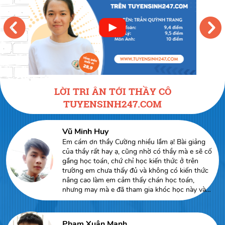
LỜI TRI ÂN TỚI THẦY CÔ
TUYENSINH247.COM
Vũ Minh Huy
Em cám ơn thầy Cường nhiều lắm ạ! Bài giảng
của thầy rất hay ạ, cũng nhờ có thầy mà e sẽ cố
gắng học toán, chứ chỉ học kiến thức ở trên
trường em chưa thấy đủ và không có kiến thức
nâng cao làm em cảm thấy chán học toán,
nhưng may mà e đã tham gia khóc học này và
sẽ tiếp tục trong 3 năm cấp 3.
Phạm Xuân Mạnh