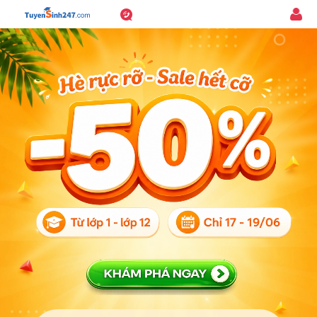
1800.6947
Đăn
-
nhậ
Miễn
phí