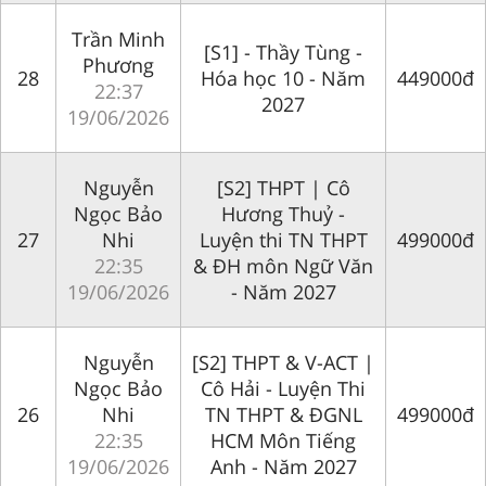
Trần Minh
[S1] - Thầy Tùng -
Phương
28
Hóa học 10 - Năm
449000đ
22:37
2027
19/06/2026
Nguyễn
[S2] THPT | Cô
Ngọc Bảo
Hương Thuỷ -
27
Nhi
Luyện thi TN THPT
499000đ
22:35
& ĐH môn Ngữ Văn
19/06/2026
- Năm 2027
Nguyễn
[S2] THPT & V-ACT |
Ngọc Bảo
Cô Hải - Luyện Thi
26
Nhi
TN THPT & ĐGNL
499000đ
22:35
HCM Môn Tiếng
19/06/2026
Anh - Năm 2027