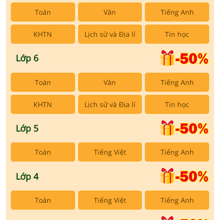
Hướng dẫn cách viết "A Cause-Effect-
Toán
Văn
Tiếng Anh
Solution Essay"| Cô Phạm Đoàn Mai Linh|
Ôn thi ĐGNL ĐHSP HCM
KHTN
Lịch sử và Địa lí
Tin học
So sánh em & người yêu cũ - Câu so sánh |
Lớp 6
Ôn thi TN THPT & ĐGNL môn Anh | Cô
Nguyễn Thị Hoài Thu
Toán
Văn
Tiếng Anh
KHTN
Lịch sử và Địa lí
Tin học
Lượng từ (Quantifiers) | Luyện thi TN THPT
& ĐGNL môn Anh | Cô Nguyễn Thu Hải |
Lớp 5
Tuyensinh247
Toán
Tiếng Việt
Tiếng Anh
Chữa đề luyện thi thử TN THPT - Đề cốt lõi
số 5 - Cô Kiều Thị Thắng
Lớp 4
Toán
Tiếng Việt
Tiếng Anh
Luyện đề thi thử ĐGNL ĐHQG Hà Nội môn