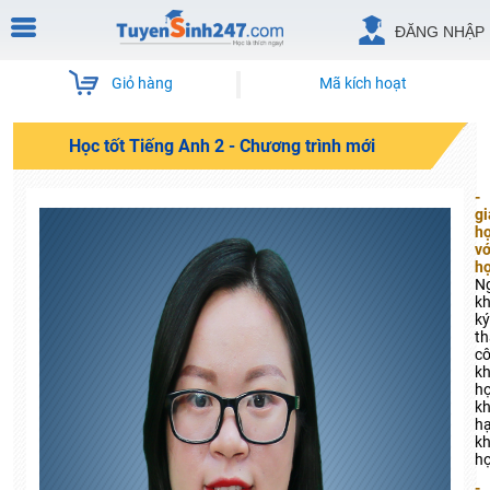
ĐĂNG NHẬP
Giỏ hàng
Mã kích hoạt
Học tốt Tiếng Anh 2 - Chương trình mới
-
gi
h
vớ
họ
N
kh
ký
t
c
k
h
k
h
k
họ
-