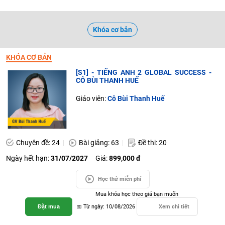
Khóa cơ bản
KHÓA CƠ BẢN
[S1] - TIẾNG ANH 2 GLOBAL SUCCESS -
CÔ BÙI THANH HUẾ
Giáo viên:
Cô Bùi Thanh Huế
Chuyên đề: 24
Bài giảng: 63
Đề thi: 20
Ngày hết hạn:
31/07/2027
Giá:
899,000 đ
Học thử miễn phí
Mua khóa học theo giá bạn muốn
Đặt mua
📅 Từ ngày: 10/08/2026
Xem chi tiết