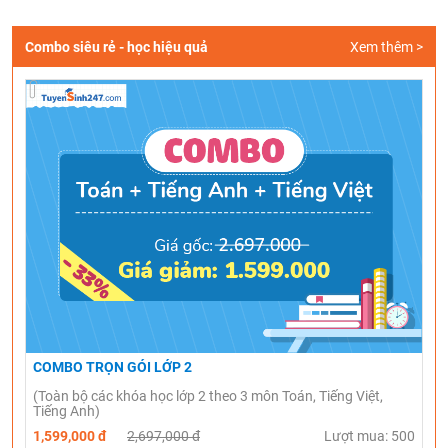
Combo siêu rẻ - học hiệu quả
Xem thêm >
COMBO TRỌN GÓI LỚP 2
(Toàn bộ các khóa học lớp 2 theo 3 môn Toán, Tiếng Việt,
Tiếng Anh)
1,599,000 đ
2,697,000 đ
Lượt mua: 500