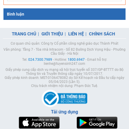
Bình luận
TRANG CHỦ
GIỚI THIỆU
LIÊN HỆ
CHÍNH SÁCH
Cơ quan chủ quản: Công ty Cổ phần công nghệ giáo dục Thành Phát
Văn phòng: Tầng 7 - Tòa nhà Intracom - Số 82 Đường Dịch Vọng Hậu - Phường
Cầu Giấy - Hà Nội
Tel:
024.7300.7989
- Hotline:
1800.6947
- Email hỗ trợ:
lienhe@tuyensinh247.com
Giấy phép cung cấp dịch vụ mạng xã hội trực tuyến số 337/GP-BTTTT do Bộ
Thông tin và Truyền thông cấp ngày 10/07/2017.
Giấy phép kinh doanh: MST-0106478082 do Sở Kế hoạch và Đầu tư cấp ngày
05/04/2023 (Lần 5).
Chịu trách nhiệm nội dung: Phạm Đức Tuệ.
Tải ứng dụng