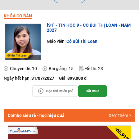
KHÓA CƠ BẢN
[S1] - TIN HỌC 9 - CÔ BÙI THỊ LOAN - NĂM
2027
Giáo viên:
Cô Bùi Thị Loan
Chuyên đề: 10
Bài giảng: 15
Đề thi: 23
Ngày hết hạn:
31/07/2027
Giá:
899,000 đ
Học thử miễn phí
Đặt mua
Combo siêu rẻ - học hiệu quả
Xem thêm >