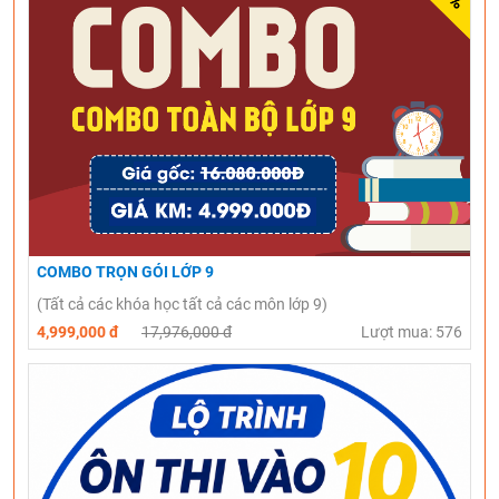
COMBO TRỌN GÓI LỚP 9
(Tất cả các khóa học tất cả các môn lớp 9)
4,999,000 đ
17,976,000 đ
Lượt mua: 576