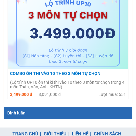
COMBO ÔN THI VÀO 10 THEO 3 MÔN TỰ CHỌN
(Lộ trình UP10 ôn thi kì thi vào 10 theo 3 môn tự chọn trong 4
môn Toán, Văn, Anh, KHTN)
3,499,000 đ
8,091,000 đ
Lượt mua: 551
Bình luận
TRANG CHỦ
GIỚI THIỆU
LIÊN HỆ
CHÍNH SÁCH