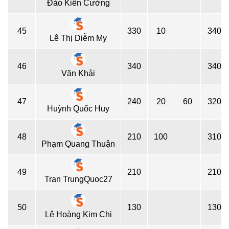
Đào Kiên Cường
45
330
10
340
Lê Thị Diễm My
46
340
340
Văn Khải
47
240
20
60
320
Huỳnh Quốc Huy
48
210
100
310
Phạm Quang Thuận
49
210
210
Tran TrungQuoc27
50
130
130
Lê Hoàng Kim Chi