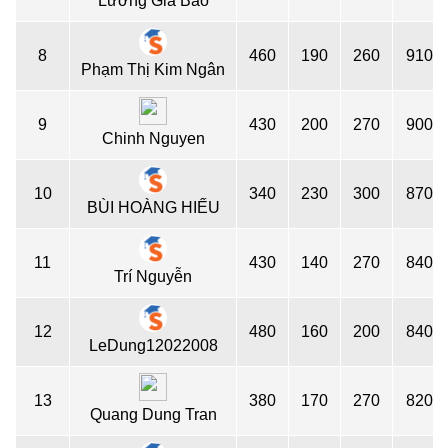
Lương Gia Bảo
8
460
190
260
910
Phạm Thị Kim Ngân
9
430
200
270
900
Chinh Nguyen
10
340
230
300
870
BÙI HOÀNG HIẾU
11
430
140
270
840
Trí Nguyễn
12
480
160
200
840
LeDung12022008
13
380
170
270
820
Quang Dung Tran