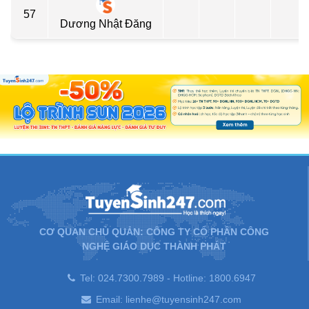
57
Dương Nhật Đăng
CƠ QUAN CHỦ QUẢN: CÔNG TY CỔ PHẦN CÔNG
NGHỆ GIÁO DỤC THÀNH PHÁT
Tel: 024.7300.7989 - Hotline: 1800.6947
Email: lienhe@tuyensinh247.com