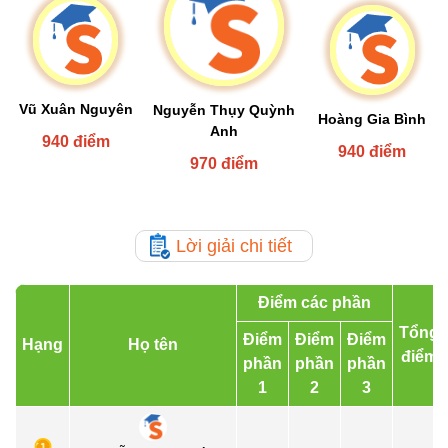
Vũ Xuân Nguyên
Nguyễn Thụy Quỳnh
Hoàng Gia Bình
Anh
940 điểm
940 điểm
970 điểm
Lời giải chi tiết
Điểm các phần
Tổng
Điểm
Điểm
Điểm
Hạng
Họ tên
điểm
phần
phần
phần
1
2
3