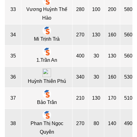
33
Vương Huỳnh Thế
280
100
200
580
Hào
34
270
130
160
560
Mi Trịnh Trà
35
400
30
130
560
1.Trần An
36
340
30
160
530
Huỳnh Thiên Phú
37
210
130
170
510
Bảo Trân
38
Phan Thị Ngọc
270
80
140
490
Quyên