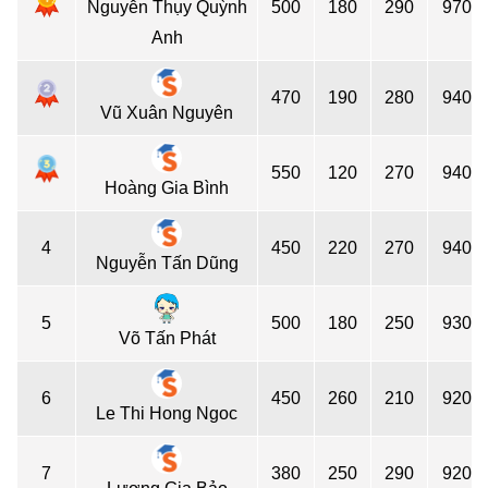
Nguyễn Thụy Quỳnh
500
180
290
970
Anh
470
190
280
940
Vũ Xuân Nguyên
550
120
270
940
Hoàng Gia Bình
4
450
220
270
940
Nguyễn Tấn Dũng
5
500
180
250
930
Võ Tấn Phát
6
450
260
210
920
Le Thi Hong Ngoc
7
380
250
290
920