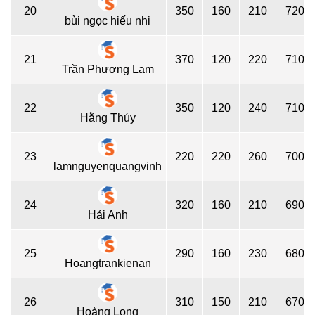
20
350
160
210
720
bùi ngọc hiếu nhi
21
370
120
220
710
Trần Phương Lam
22
350
120
240
710
Hằng Thúy
23
220
220
260
700
lamnguyenquangvinh
24
320
160
210
690
Hải Anh
25
290
160
230
680
Hoangtrankienan
26
310
150
210
670
Hoàng Long