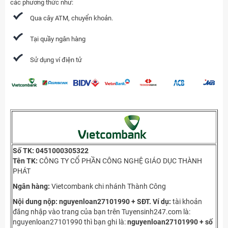
các phương thức như:
Qua cây ATM, chuyển khoản.
Tại quầy ngân hàng
Sử dụng ví điện tử
Số TK: 0451000305322
Tên TK:
CÔNG TY CỔ PHẦN CÔNG NGHỆ GIÁO DỤC THÀNH
PHÁT
Ngân hàng:
Vietcombank chi nhánh Thành Công
Nội dung nộp: nguyenloan27101990 + SĐT.
Ví dụ:
tài khoản
đăng nhập vào trang của bạn trên Tuyensinh247.com là:
nguyenloan27101990 thì bạn ghi là:
nguyenloan27101990 + số