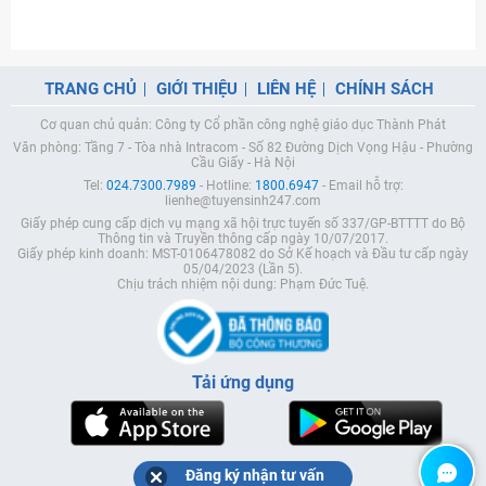
TRANG CHỦ
GIỚI THIỆU
LIÊN HỆ
CHÍNH SÁCH
Cơ quan chủ quản: Công ty Cổ phần công nghệ giáo dục Thành Phát
Văn phòng: Tầng 7 - Tòa nhà Intracom - Số 82 Đường Dịch Vọng Hậu - Phường
Cầu Giấy - Hà Nội
Tel:
024.7300.7989
- Hotline:
1800.6947
- Email hỗ trợ:
lienhe@tuyensinh247.com
Giấy phép cung cấp dịch vụ mạng xã hội trực tuyến số 337/GP-BTTTT do Bộ
Thông tin và Truyền thông cấp ngày 10/07/2017.
Giấy phép kinh doanh: MST-0106478082 do Sở Kế hoạch và Đầu tư cấp ngày
05/04/2023 (Lần 5).
Chịu trách nhiệm nội dung: Phạm Đức Tuệ.
Tải ứng dụng
Đăng ký nhận tư vấn