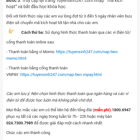
Bước 5
: Truy cập lại trang Tuyensinh247.com nhập “ mã kích
hoạt” và bắt đầu học khóa học.
Đối với hình thức này các em vui lòng đợt từ 3 đến 5 ngày nhân viên bưu
điện sẽ chuyển mã kích hoạt tới tận nhà cho các em.
Cách thứ ba:
Sử dụng hình thức thanh toán qua các ví điện tử/
cổng thanh toán online sau:
- Thanh toán bằng ví Momo:
https://tuyensinh247.com/nap-tien-
momo.html
- Thanh toán bằng cổng thanh toán
VNPAY:
https://tuyensinh247.com/nap-tien-vnpay.html
Các em lưu ý: Nên chọn hình thức thanh toán qua ngân hàng và các ví
điện tử để được học luôn mà không phải chờ đợi.
Mọi thắc mắc các em có thể liên hệ đến tổng đài (
miễn phí)
1800.6947
phục vụ tất cả các ngày trong tuần từ 7h - 22h hoặc máy bàn
024.7300.7989
để được giải đáp một cách nhanh nhất.
Chúc các em thành công.