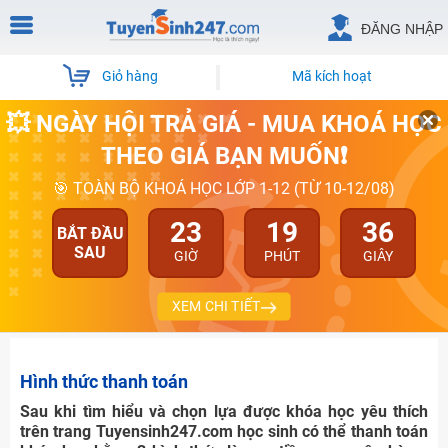
ĐĂNG NHẬP
Giỏ hàng
Mã kích hoạt
💥 NGÀY HỘI TRẢ GIÁ - MUA KHOÁ HỌC
THEO GIÁ BẠN MUỐN❗
🎯 TOÀN BỘ KHOÁ HỌC LỚP 1-12 (TỪ 10-12/08)
23
19
35
BẮT ĐẦU
SAU
GIỜ
PHÚT
GIÂY
XEM CHI TIẾT
Hình thức thanh toán
Sau khi tìm hiểu và chọn lựa được khóa học yêu thích
trên trang Tuyensinh247.com học sinh có thể thanh toán