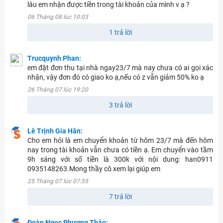
lâu em nhận được tiền trong tài khoản của mình v ạ ?
06 Tháng 08 lúc 10:03
1 trả lời
Trucquynh Phan:
em đặt đơn thu tại nhà ngay23/7 mà nay chưa có ai gọi xác
nhận, vậy đơn đó có giao ko ạ,nếu có z vẫn giảm 50% ko ạ
26 Tháng 07 lúc 19:20
3 trả lời
Lê Trịnh Gia Hân:
Cho em hỏi là em chuyển khoản từ hôm 23/7 mà đến hôm
nay trong tài khoản vẫn chưa có tiền ạ. Em chuyển vào tầm
9h sáng với số tiền là 300k với nội dung: han0911
0935148263.Mong thầy cô xem lại giúp em
25 Tháng 07 lúc 07:55
7 trả lời
Đoàn Ngọc Phương Thảo: