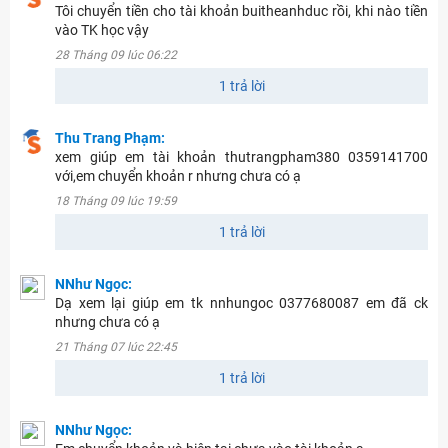
Tôi chuyển tiền cho tài khoản buitheanhduc rồi, khi nào tiền
vào TK học vậy
28 Tháng 09 lúc 06:22
1 trả lời
Thu Trang Phạm:
xem giúp em tài khoản thutrangpham380 0359141700
với,em chuyển khoản r nhưng chưa có ạ
18 Tháng 09 lúc 19:59
1 trả lời
NNhư Ngọc:
Dạ xem lại giúp em tk nnhungoc 0377680087 em đã ck
nhưng chưa có ạ
21 Tháng 07 lúc 22:45
1 trả lời
NNhư Ngọc: