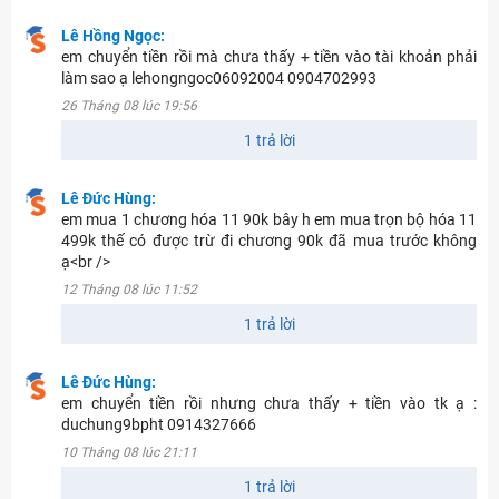
Lê Hồng Ngọc:
em chuyển tiền rồi mà chưa thấy + tiền vào tài khoản phải
làm sao ạ lehongngoc06092004 0904702993
26 Tháng 08 lúc 19:56
1 trả lời
Lê Đức Hùng:
em mua 1 chương hóa 11 90k bây h em mua trọn bộ hóa 11
499k thế có được trừ đi chương 90k đã mua trước không
ạ<br />
12 Tháng 08 lúc 11:52
1 trả lời
Lê Đức Hùng:
em chuyển tiền rồi nhưng chưa thấy + tiền vào tk ạ :
duchung9bpht 0914327666
10 Tháng 08 lúc 21:11
1 trả lời