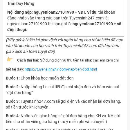
Trần Duy Hưng
Nội dung nộp: nguyenloan27101990 + SĐT.
Ví dụ:
tài khoản
đăng nhập vào trang của bạn trên Tuyensinh247.com là:
nguyenloan27101990 thì bạn ghi là:
nguyenloan27101990 + số
điện thoại.
(
Hãy giữ lại biên lai giao dịch với ngân hàng cho tới khi tiền đã nạp
vào tài khoản của học sinh trên Tuyensinh247.com để đảm bảo
giao dịch an toàn tuyệt đối)
Cách thứ hai:
Sử dụng dịch vụ thu tiền tại nhà: các em xem chi
tiết tại đây:
https://tuyensinh247.com/nap-tien-cod.html
Bước 1:
Chọn khóa học muốn đặt đơn
Bước 2:
Nhập thông tin chi tiết địa chỉ nhận đơn và bấm vào nút
“đặt đơn hàng”
Bước 3:
Tuyensinh247.com sẽ gọi điện và xác nhận lại đơn hàng,
số tiền trước khi chuyển.
Bước 4:
Nhân viên giao hàng sẽ gửi đơn hàng cho KH và KH gửi
tiền cho nhân viên giao hàng (lưu ý miễn phí vận chuyển)