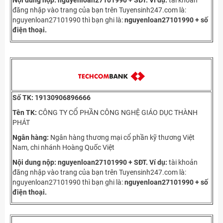
Nội dung nộp: nguyenloan27101990 + SĐT.
Ví dụ:
tài khoản
đăng nhập vào trang của bạn trên Tuyensinh247.com là:
nguyenloan27101990 thì bạn ghi là:
nguyenloan27101990 + số
điện thoại.
Số TK:
19130906896666
Tên TK:
CÔNG TY CỔ PHẦN CÔNG NGHỆ GIÁO DỤC THÀNH
PHÁT
Ngân hàng:
Ngân hàng thương mại cổ phần kỹ thương Việt
Nam, chi nhánh Hoàng Quốc Việt
Nội dung nộp: nguyenloan27101990 + SĐT.
Ví dụ:
tài khoản
đăng nhập vào trang của bạn trên Tuyensinh247.com là:
nguyenloan27101990 thì bạn ghi là:
nguyenloan27101990 + số
điện thoại.