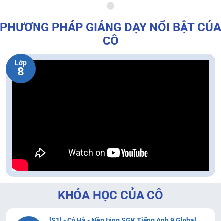
PHƯƠNG PHÁP GIẢNG DẠY NỔI BẬT CỦA
CÔ
Lớp
8
KHÓA HỌC CỦA CÔ
[S1] - Cô Hà - Nền tảng SGK Tiếng Anh 9 Global