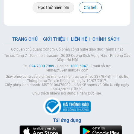
Học thử miễn phí
Chi tiết
TRANG CHỦ
GIỚI THIỆU
LIÊN HỆ
CHÍNH SÁCH
Cơ quan chủ quản: Công ty Cổ phần công nghệ giáo dục Thành Phát
Trụ sở: Tầng 7 - Tòa nhà Intracom - Số 82 Đường Dịch Vọng Hậu - Phường Cầu
Giấy - Hà Nội
Tel:
024.7300.7989
- Hotline:
1800.6947
- Email hỗ trợ:
lienhe@tuyensinh247.com
Giấy phép cung cấp dịch vụ mạng xã hội trực tuyến số 337/GP-BTTTT do Bộ
Thông tin và Truyền thông cấp ngày 10/07/2017.
Giấy phép kinh doanh: MST-0106478082 do Sở Kế hoạch và Đầu tư cấp ngày
05/04/2023 (Lần 5).
Chịu trách nhiệm nội dung: Phạm Đức Tuệ.
Tải ứng dụng