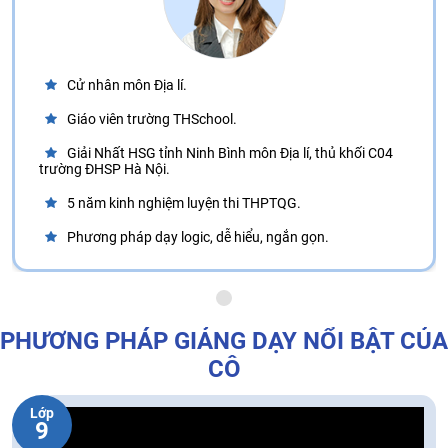
Cử nhân môn Địa lí.
Giáo viên trường THSchool.
Giải Nhất HSG tỉnh Ninh Bình môn Địa lí, thủ khối C04
trường ĐHSP Hà Nội.
5 năm kinh nghiệm luyện thi THPTQG.
Phương pháp dạy logic, dễ hiểu, ngắn gọn.
PHƯƠNG PHÁP GIẢNG DẠY NỔI BẬT CỦA
CÔ
Lớp
9