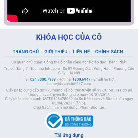
KHÓA HỌC CỦA CÔ
TRANG CHỦ
GIỚI THIỆU
LIÊN HỆ
CHÍNH SÁCH
Cơ quan chủ quản: Công ty Cổ phần công nghệ giáo dục Thành Phát
Trụ sở: Tầng 7 - Tòa nhà Intracom - Số 82 Đường Dịch Vọng Hậu - Phường Cầu
Giấy - Hà Nội
Tel:
024.7300.7989
- Hotline:
1800.6947
- Email hỗ trợ:
lienhe@tuyensinh247.com
Giấy phép cung cấp dịch vụ mạng xã hội trực tuyến số 337/GP-BTTTT do Bộ
Thông tin và Truyền thông cấp ngày 10/07/2017.
Giấy phép kinh doanh: MST-0106478082 do Sở Kế hoạch và Đầu tư cấp ngày
05/04/2023 (Lần 5).
Chịu trách nhiệm nội dung: Phạm Đức Tuệ.
Tải ứng dụng