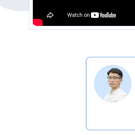
nh mất gốc, ôn chuyên, ôn thi lớp chọn.
c như Ngôi Sao Hà Nội, Hoàng Mai
thức đạt mức điểm 7+, 8+
, giúp học sinh có tình yêu với môn Toán