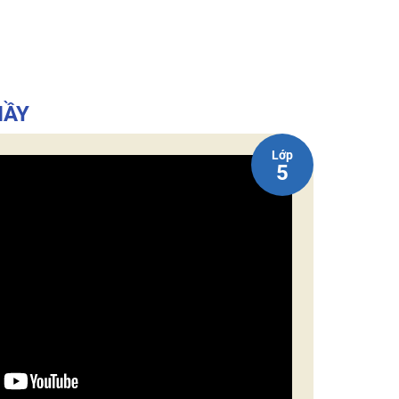
HẦY
Lớp
5