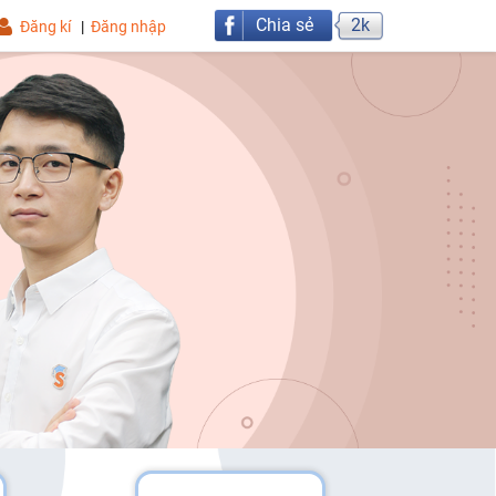
Chia sẻ
2k
Đăng kí
|
Đăng nhập