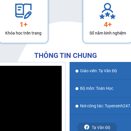
1+
4+
Khóa học trên trang
Số năm kinh nghiệm
THÔNG TIN CHUNG
Giáo viên: Tạ Văn Độ
Bộ môn: Toán Học
Nơi công tác: Tuyensinh24
Tạ Văn Độ