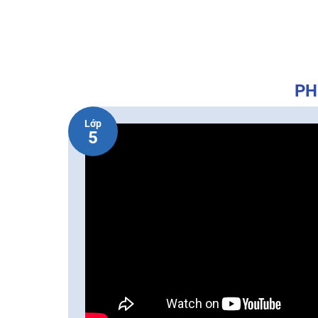
PH
Lớp
5