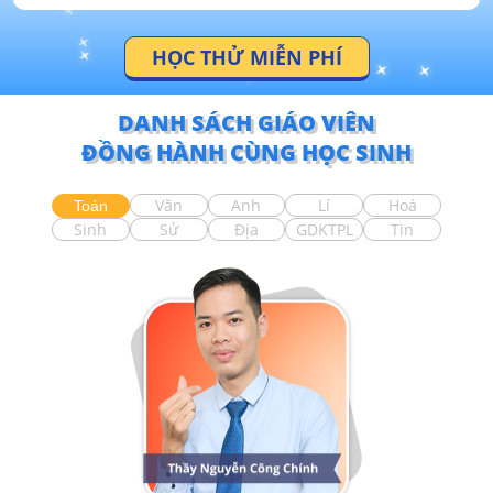
HỌC THỬ MIỄN PHÍ
DANH SÁCH GIÁO VIÊN
ĐỒNG HÀNH CÙNG HỌC SINH
Văn
Anh
Lí
Hoá
Toán
Sinh
Sử
Địa
GDKTPL
Tin