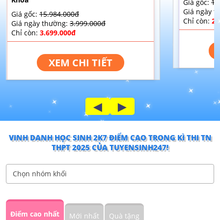
Giá gốc:
11
[S+] - TOÁN HÌNH CHO HỌC SINH
Giá ngày t
Giá gốc:
15.984.000đ
NÂNG CAO 9+ NĂM 2025 - THẦY
Chỉ còn:
2.
Giá ngày thường:
3.999.000đ
NGUYỄN CÔNG NGUYÊN
Chỉ còn:
3.699.000đ
[S3] - LUYỆN ĐỀ THAM KHẢO TN
XEM CHI TIẾT
THPT & ĐH TOÁN 2024 - CÓ VIDEO
CHỮA - THẦY NGUYỄN CÔNG
CHÍNH
◄
►
[S+] - TỔNG ÔN THI TN THPT & ĐH
MÔN TOÁN NĂM 2025 - THẦY
NGUYỄN CÔNG CHÍNH
VINH DANH HỌC SINH 2K7 ĐIỂM CAO TRONG KÌ THI TN
THPT 2025 CỦA TUYENSINH247!
[S+] - TOÁN HÌNH CHO HỌC SINH
Chọn nhóm khối
MẤT GỐC - THẦY NGUYỄN CÔNG
NGUYÊN
[S+] - KỸ NĂNG CASIO – FX580VNX
Điểm cao nhất
Mới nhất
Quà tặng