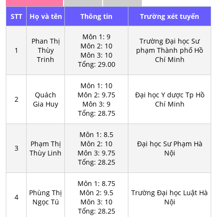
DIỆT NHANH TRẮC NGHIỆM THI
STT
Họ và tên
Thông tin
Trường xét tuyển
TN THPT&ĐH TOÁN NĂM 2025 -
THẦY NGUYỄN ĐÌNH HOÀN
Môn 1: 9
Phan Thị
Trường Đại học Sư
Đề thi thử ĐGTD Bách Khoa phần
Môn 2: 10
1
Thùy
phạm Thành phố Hồ
Môn 3: 10
Tư duy Toán học - Đề số 3 - GV:
Trinh
Chí Minh
Tổng: 29.00
Ngô Văn Toản
Môn 1: 10
Quách
Môn 2: 9.75
Đại học Y dược Tp Hồ
2
Gia Huy
Môn 3: 9
Chí Minh
Tổng: 28.75
Môn 1: 8.5
Phạm Thị
Môn 2: 10
Đại học Sư Phạm Hà
3
Thùy Linh
Môn 3: 9.75
Nội
Tổng: 28.25
Môn 1: 8.75
Phùng Thị
Môn 2: 9.5
Trường Đại học Luật Hà
4
Ngọc Tú
Môn 3: 10
Nội
Tổng: 28.25