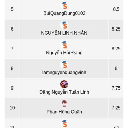
5
8.5
BuiQuangDung0102
6
8.25
NGUYỄN LINH NHÂN
7
8.25
Nguyễn Hải Đăng
8
8
lamnguyenquangvinh
9
7.75
Đặng Nguyễn Tuấn Linh
10
7.25
Phan Hồng Quân
11
7.1