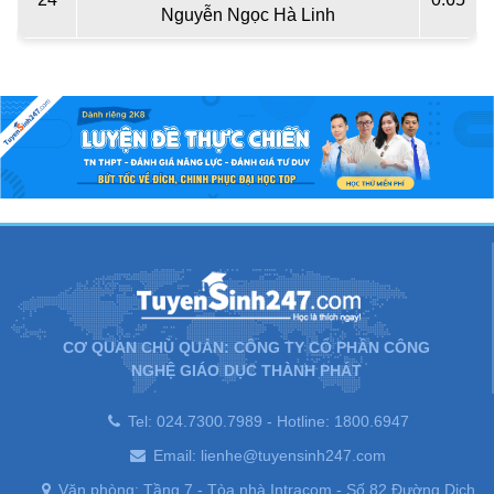
Nguyễn Ngọc Hà Linh
CƠ QUAN CHỦ QUẢN: CÔNG TY CỔ PHẦN CÔNG
NGHỆ GIÁO DỤC THÀNH PHÁT
Tel: 024.7300.7989 - Hotline: 1800.6947
Email: lienhe@tuyensinh247.com
Văn phòng: Tầng 7 - Tòa nhà Intracom - Số 82 Đường Dịch