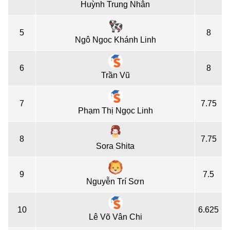
Huỳnh Trung Nhân
5
8
Ngô Ngoc Khánh Linh
6
8
Trần Vũ
7
7.75
Phạm Thị Ngọc Linh
8
7.75
Sora Shita
9
7.5
Nguyễn Trí Sơn
10
6.625
Lê Võ Vân Chi