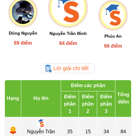
Dũng Nguyễn
Nguyễn Trần Bình
Phúc An
69 điểm
84 điểm
66 điểm
Lời giải chi tiết
Điểm các phần
Tổng
Điểm
Điểm
Điểm
Hạng
Họ tên
điểm
phần
phần
phần
1
2
3
Nguyễn Trần
35
15
34
84