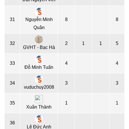
31
Nguyễn Minh
8
8
Quân
32
2
1
1
5
GVHT - Bạc Hà
33
4
4
Đỗ Minh Tuấn
34
3
3
vuduchuy2008
35
1
1
Xuân Thành
36
Lê Đức Anh