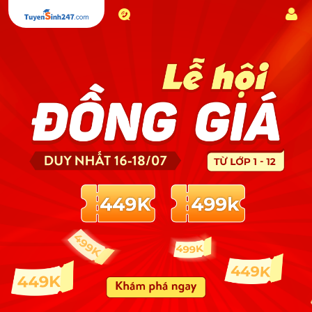
1800.6947
Đăn
-
nhập
Miễn
phí