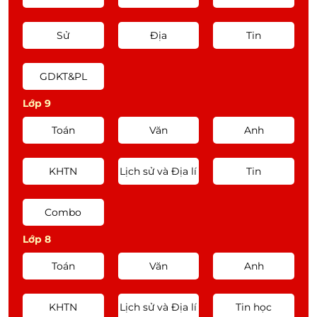
27:26
SGK Vật lí 12 | Thầy Nguyễn Thế
Vinh
Sử
Địa
Tin
Sự chuyển thể | Vật Lí 12 (Chân
trời sáng tạo) | Cô Nguyễn Thị
GDKT&PL
32:58
Loan
Lớp 9
Sự chuyển thể của các chất | Vật
Toán
Văn
Anh
Lí 12 (KNTT) | Thầy Phạm Quốc
54:16
Toản
KHTN
Lịch sử và Địa lí
Tin
Giới thiệu về Carbohydrate.
Combo
Glucose – Fructose | Hóa học 12
1:10:25
– KNTTVCS | Thầy Phạm Thanh
Lớp 8
Tùng
Toán
Văn
Anh
Ester | Hoá học 12 (Cánh Diều) |
Thầy: Đặng Xuân Chất
KHTN
Lịch sử và Địa lí
Tin học
37:25