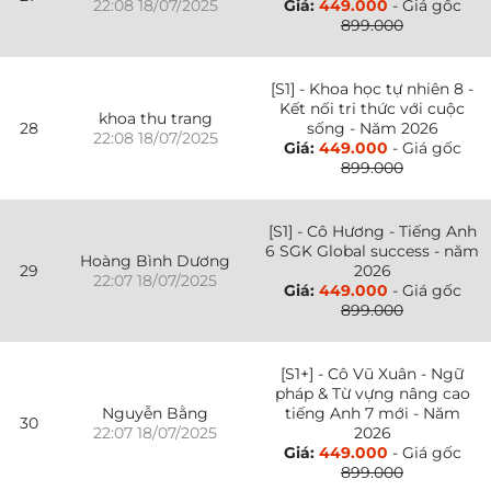
22:08 18/07/2025
Giá:
449.000
- Giá gốc
899.000
[S1] - Khoa học tự nhiên 8 -
Kết nối tri thức với cuộc
khoa thu trang
28
sống - Năm 2026
22:08 18/07/2025
Giá:
449.000
- Giá gốc
899.000
[S1] - Cô Hương - Tiếng Anh
6 SGK Global success - năm
Hoàng Bình Dương
29
2026
22:07 18/07/2025
Giá:
449.000
- Giá gốc
899.000
[S1+] - Cô Vũ Xuân - Ngữ
pháp & Từ vựng nâng cao
Nguyễn Bằng
tiếng Anh 7 mới - Năm
30
22:07 18/07/2025
2026
Giá:
449.000
- Giá gốc
899.000