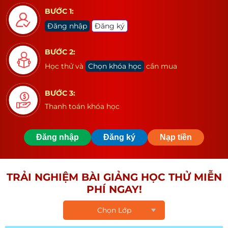
BƯỚC 1:
Đăng nhập
Đăng ký
BƯỚC 2:
Học thử và
Chọn khóa học
cần mua
BƯỚC 3:
Thanh toán khóa học
Đăng nhập
Đăng ký
Nạp tiền
TRẢI NGHIỆM BÀI GIẢNG HỌC THỬ MIỄN
PHÍ NGAY!
Chọn Lớp