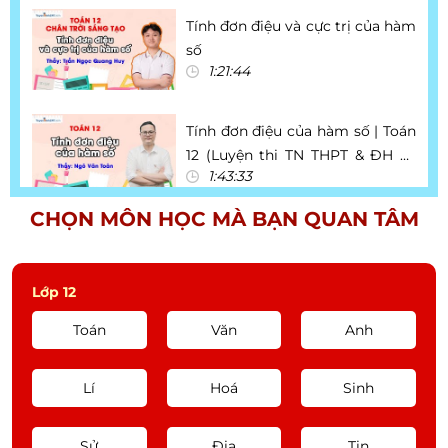
Tính đơn điệu và cực trị của hàm
số
1:21:44
Tính đơn điệu của hàm số | Toán
12 (Luyện thi TN THPT & ĐH và
1:43:33
ĐGTD BK TSA) | Thầy Ngô Văn
Toản
CHỌN MÔN HỌC MÀ BẠN QUAN TÂM
Tri thức ngữ văn - Thơ cổ điển và
lãng mạn | Ngữ Văn 12 (CTST) |
10:34
GV: Nguyễn Thị Quỳnh Anh
Lớp 12
Toán
Văn
Anh
Unit 1 Lesson 1
49:03
Lí
Hoá
Sinh
Sử
Luyện thi tốt nghiệp THPT và
Địa
Tin