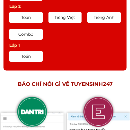
Bài 1 | Địa lí 12 (Cánh diều) | GV:
Lớp 2
20:57
Trần Ngọc Phong
Toán
Tiếng Việt
Tiếng Anh
Vấn đề sử dụng hợp lí tài nguyên
Combo
thiên nhiên & bảo vệ môi trường
33:08
| Địa 12(CTST) | Cô Đào Thanh
Lớp 1
Thanh
Toán
Đô thị hoá | Địa lí 12 (Luyện thi
TN THPT & ĐH và ĐGNL - Môn
30:32:
Địa lí) | GV: Vũ Hải Nam
BÁO CHÍ NÓI GÌ VỀ TUYENSINH247
Tăng trưởng kinh tế và phát
triển kinh tế | GDKTPL 12 | GV:
18:31
Đoàn Thị Vành Khuyên