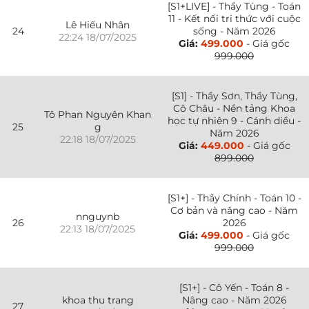
[S1+LIVE] - Thầy Tùng - Toán
11 - Kết nối tri thức với cuộc
Lê Hiếu Nhân
24
sống - Năm 2026
22:24 18/07/2025
Giá:
499.000
- Giá gốc
999.000
[S1] - Thầy Sơn, Thầy Tùng,
Cô Châu - Nền tảng Khoa
Tô Phan Nguyên Khan
học tự nhiên 9 - Cánh diều -
25
g
Năm 2026
22:18 18/07/2025
Giá:
449.000
- Giá gốc
899.000
[S1+] - Thầy Chính - Toán 10 -
Cơ bản và nâng cao - Năm
nnguynb
26
2026
22:13 18/07/2025
Giá:
499.000
- Giá gốc
999.000
[S1+] - Cô Yến - Toán 8 -
khoa thu trang
Nâng cao - Năm 2026
27