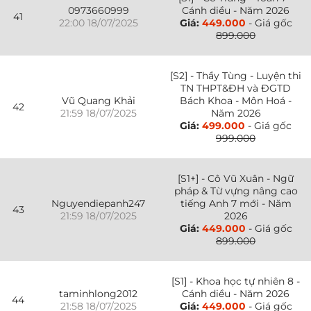
0973660999
Cánh diều - Năm 2026
41
22:00 18/07/2025
Giá:
449.000
- Giá gốc
899.000
[S2] - Thầy Tùng - Luyện thi
TN THPT&ĐH và ĐGTD
Vũ Quang Khải
Bách Khoa - Môn Hoá -
42
21:59 18/07/2025
Năm 2026
Giá:
499.000
- Giá gốc
999.000
[S1+] - Cô Vũ Xuân - Ngữ
pháp & Từ vựng nâng cao
Nguyendiepanh247
tiếng Anh 7 mới - Năm
43
21:59 18/07/2025
2026
Giá:
449.000
- Giá gốc
899.000
[S1] - Khoa học tự nhiên 8 -
taminhlong2012
Cánh diều - Năm 2026
44
21:58 18/07/2025
Giá:
449.000
- Giá gốc