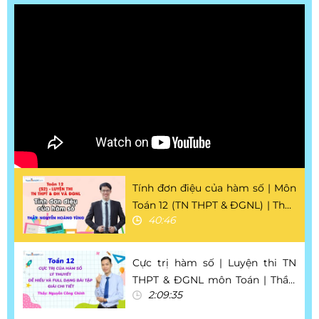
Tính đơn điệu của hàm số | Môn
Toán 12 (TN THPT & ĐGNL) | Thầy
40:46
Nguyễn Hoàng Tùng
Cực trị hàm số | Luyện thi TN
THPT & ĐGNL môn Toán | Thầy:
2:09:35
Nguyễn Công Chính| Lộ trình
SUN 2025