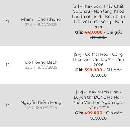
[S1] - Thầy Sơn, Thầy Chất,
Cô Châu - Nền tảng Khoa
học tự nhiên 9 - Kết nối tri
Phạm Hồng Nhung
11
thức với cuộc sống - Năm
22:37 18/07/2025
2026
Giá:
449.000
- Giá gốc
899.000
[S+] - Cô Mai Hoà - Công
thức viết văn lớp 7 - Năm
Đỗ Hoàng Bách
12
2026
22:37 18/07/2025
Giá:
599.000
- Giá gốc
899.000
[S2] - Thầy Mạnh Linh -
Luyện thi ĐGNL Hà Nội -
Nguyễn Diễm Hồng
Phần Văn học Ngôn ngữ -
13
22:31 18/07/2025
Năm 2026
Giá:
499.000
- Giá gốc
999.000