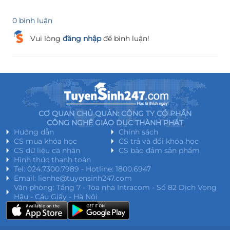
0 bình luận
Vui lòng
đăng nhập
để bình luận!
CƠ QUAN CHỦ QUẢN: CÔNG TY CỔ PHẦN
CÔNG NGHỆ GIÁO DỤC THÀNH PHÁT
Hướng dẫn
Chính sách
CS mua khóa học
CS trả và đổi khóa học
CS dữ liệu cá nhân
CS bảo đảm sản phẩm
Hình thức thanh toán
Tel: 024.7300.7989 - Hotline: 1800.6947
Email: lienhe@tuyensinh247.com
Văn phòng: Tầng 7 - Tòa nhà Intracom - Số 82 Dịch Vọng
Hậu - Cầu Giấy - Hà Nội