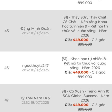
899.000
[S1] - Thầy Sơn, Thầy Chất,
Cô Châu - Nền tảng Khoa
học tự nhiên 9 - Kết nối tri
Đặng Minh Quân
45
thức với cuộc sống - Năm
21:57 18/07/2025
2026
Giá:
449.000
- Giá gốc
899.000
[S1] - Khoa học tự nhiên 8 -
Kết nối tri thức với cuộc
ngocthuyts247
46
sống - Năm 2026
21:52 18/07/2025
Giá:
449.000
- Giá gốc
899.000
[S1] - Cô Xuân - Tiếng Anh 10
- SGK Global Success - Năm
Lý Thái Nam Huy
47
2026
21:52 18/07/2025
Giá:
449.000
- Giá gốc
899.000