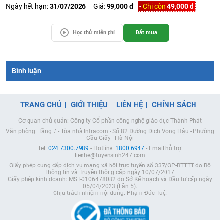
Ngày hết hạn:
31/07/2026
Giá:
99,000 đ
-
Chi còn
49,000 đ
Học thử miễn phí
Đặt mua
Bình luận
TRANG CHỦ
GIỚI THIỆU
LIÊN HỆ
CHÍNH SÁCH
Cơ quan chủ quản: Công ty Cổ phần công nghệ giáo dục Thành Phát
Văn phòng: Tầng 7 - Tòa nhà Intracom - Số 82 Đường Dịch Vọng Hậu - Phường
Cầu Giấy - Hà Nội
Tel:
024.7300.7989
- Hotline:
1800.6947
- Email hỗ trợ:
lienhe@tuyensinh247.com
Giấy phép cung cấp dịch vụ mạng xã hội trực tuyến số 337/GP-BTTTT do Bộ
Thông tin và Truyền thông cấp ngày 10/07/2017.
Giấy phép kinh doanh: MST-0106478082 do Sở Kế hoạch và Đầu tư cấp ngày
05/04/2023 (Lần 5).
Chịu trách nhiệm nội dung: Phạm Đức Tuệ.