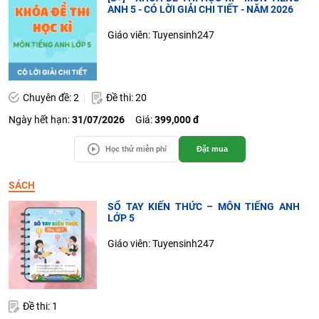
ANH 5 - CÓ LỜI GIẢI CHI TIẾT - NĂM 2026
Giáo viên: Tuyensinh247
Chuyên đề: 2
Đề thi: 20
Ngày hết hạn:
31/07/2026
Giá:
399,000 đ
Học thử miễn phí
Đặt mua
SÁCH
SỔ TAY KIẾN THỨC – MÔN TIẾNG ANH
LỚP 5
Giáo viên: Tuyensinh247
Đề thi: 1