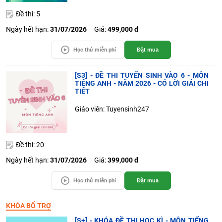
Đề thi: 5
Ngày hết hạn:
31/07/2026
Giá:
499,000 đ
Học thử miễn phí
Đặt mua
[S3] - ĐỀ THI TUYỂN SINH VÀO 6 - MÔN
TIẾNG ANH - NĂM 2026 - CÓ LỜI GIẢI CHI
TIẾT
Giáo viên: Tuyensinh247
Đề thi: 20
Ngày hết hạn:
31/07/2026
Giá:
399,000 đ
Học thử miễn phí
Đặt mua
KHÓA BỔ TRỢ
[S+] - KHÓA ĐỀ THI HỌC KÌ - MÔN TIẾNG