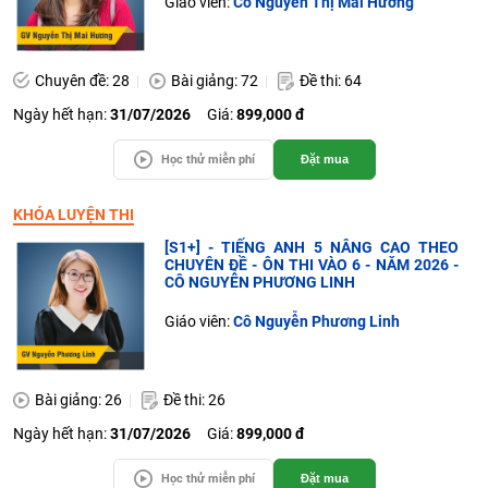
Giáo viên:
Cô Nguyễn Thị Mai Hương
Chuyên đề: 28
Bài giảng: 72
Đề thi: 64
Ngày hết hạn:
31/07/2026
Giá:
899,000 đ
Học thử miễn phí
Đặt mua
KHÓA LUYỆN THI
[S1+] - TIẾNG ANH 5 NÂNG CAO THEO
CHUYÊN ĐỀ - ÔN THI VÀO 6 - NĂM 2026 -
CÔ NGUYỄN PHƯƠNG LINH
Giáo viên:
Cô Nguyễn Phương Linh
Bài giảng: 26
Đề thi: 26
Ngày hết hạn:
31/07/2026
Giá:
899,000 đ
Học thử miễn phí
Đặt mua