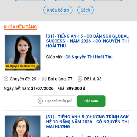
Khóa bổ trợ
Sách
KHÓA NỀN TẢNG
[S1] - TIẾNG ANH 5 - CƠ BẢN SGK GLOBAL
SUCCESS - NĂM 2026 - CÔ NGUYỄN THỊ
HOÀI THU
Giáo viên:
Cô Nguyễn Thị Hoài Thu
Chuyên đề: 29
Bài giảng: 77
Đề thi: 93
Ngày hết hạn:
31/07/2026
Giá:
899,000 đ
Học thử miễn phí
Đặt mua
[S1] - TIẾNG ANH 5 (CHƯƠNG TRÌNH SGK
HỆ 10 NĂM) NĂM 2026 - CÔ NGUYỄN THỊ
MAI HƯƠNG