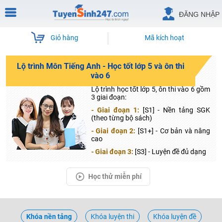
ĐĂNG NHẬP
Giỏ hàng
Mã kích hoạt
Lộ trình Môn Tiếng Anh - Học tốt lớp 5 và ôn thi
vào 6
Lộ trình học tốt lớp 5, ôn thi vào 6 gồm
3 giai đoạn:
- Giai đoạn 1:
[S1] - Nền tảng SGK
(theo từng bộ sách)
- Giai đoạn 2:
[S1+] - Cơ bản và nâng
cao
- Giai đoạn 3:
[S3] - Luyện đề đủ dạng
Học thử miễn phí
Khóa nền tảng
Khóa luyện thi
Khóa luyện đề