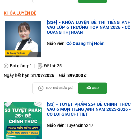
KHÓA LUYỆN ĐỀ
[S3+] - KHÓA LUYỆN ĐỀ THI TIẾNG ANH
VÀO LỚP 6 TRƯỜNG TOP NĂM 2026 - CÔ
QUANG THỊ HOÀN
Giáo viên:
Cô Quang Thị Hoàn
Bài giảng: 1
Đề thi: 25
Ngày hết hạn:
31/07/2026
Giá:
899,000 đ
Học thử miễn phí
Đặt mua
[S3] - TUYỆT PHẨM 25+ ĐỀ CHÍNH THỨC
VÀO 6 MÔN TIẾNG ANH NĂM 2025-2026 -
CÓ LỜI GIẢI CHI TIẾT
Giáo viên: Tuyensinh247