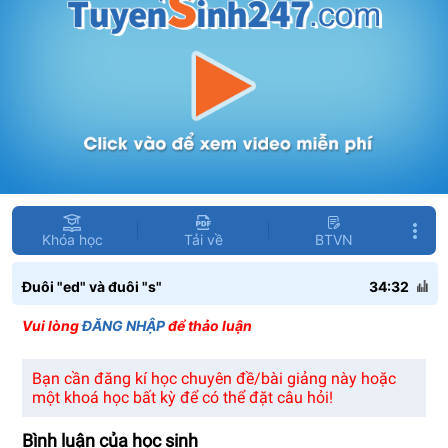
Khóa học
Tải về
BTVN
Đuôi "ed" và đuôi "s"
34:32
Vui lòng
ĐĂNG NHẬP
để thảo luận
Bạn cần đăng kí học chuyên đề/bài giảng này hoặc
một khoá học bất kỳ để có thể đặt câu hỏi!
Bình luận của học sinh