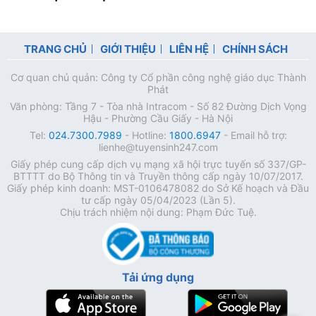
TRANG CHỦ
GIỚI THIỆU
LIÊN HỆ
CHÍNH SÁCH
Cơ quan chủ quản: Công ty Cổ phần công nghệ giáo dục Thành
Phát
Văn phòng: Tầng 7 - Tòa nhà Intracom - Số 82 Đường Dịch Vọng
Hậu - Phường Cầu Giấy - Hà Nội
Tel:
024.7300.7989
- Hotline:
1800.6947
- Email hỗ trợ:
lienhe@tuyensinh247.com
Giấy phép cung cấp dịch vụ mạng xã hội trực tuyến số 337/GP-
BTTTT do Bộ Thông tin và Truyền thông cấp ngày 10/07/2017.
Giấy phép kinh doanh: MST-0106478082 do Sở Kế hoạch và Đầu
tư cấp ngày 05/04/2023 (Lần 5).
Chịu trách nhiệm nội dung: Phạm Đức Tuệ.
Tải ứng dụng