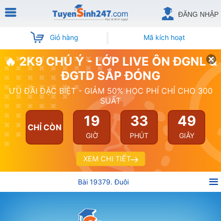
ĐĂNG NHẬP
Giỏ hàng
Mã kích hoạt
🔥 2K9 CHÚ Ý - LỚP LIVE ÔN ĐGNL &
ĐGTD SẮP ĐÓNG
ƯU ĐÃI ĐẶC BIỆT - GIẢM 50% HỌC PHÍ CHỈ CHO 300
SUẤT
19
33
48
CHỈ CÒN
GIỜ
PHÚT
GIÂY
XEM CHI TIẾT
Bài 19379. Đuôi