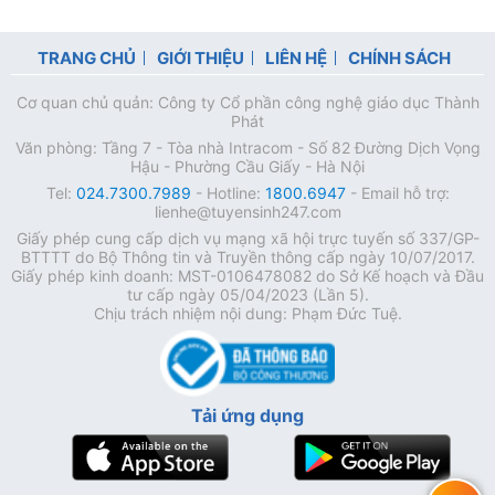
TRANG CHỦ
GIỚI THIỆU
LIÊN HỆ
CHÍNH SÁCH
Cơ quan chủ quản: Công ty Cổ phần công nghệ giáo dục Thành
Phát
Văn phòng: Tầng 7 - Tòa nhà Intracom - Số 82 Đường Dịch Vọng
Hậu - Phường Cầu Giấy - Hà Nội
Tel:
024.7300.7989
- Hotline:
1800.6947
- Email hỗ trợ:
lienhe@tuyensinh247.com
Giấy phép cung cấp dịch vụ mạng xã hội trực tuyến số 337/GP-
BTTTT do Bộ Thông tin và Truyền thông cấp ngày 10/07/2017.
Giấy phép kinh doanh: MST-0106478082 do Sở Kế hoạch và Đầu
tư cấp ngày 05/04/2023 (Lần 5).
Chịu trách nhiệm nội dung: Phạm Đức Tuệ.
Tải ứng dụng