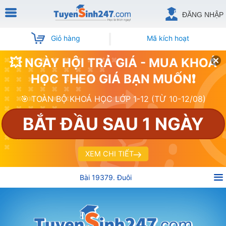
ĐĂNG NHẬP
Giỏ hàng
Mã kích hoạt
💥 NGÀY HỘI TRẢ GIÁ - MUA KHOÁ
HỌC THEO GIÁ BẠN MUỐN❗
🎯 TOÀN BỘ KHOÁ HỌC LỚP 1-12 (TỪ 10-12/08)
BẮT ĐẦU SAU 1 NGÀY
XEM CHI TIẾT
Bài 19379. Đuôi