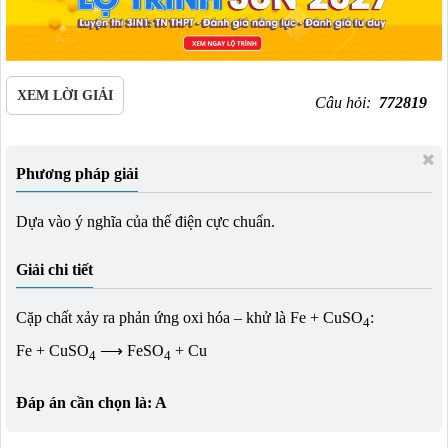
XEM LỜI GIẢI
Câu hỏi:
772819
Phương pháp giải
Dựa vào ý nghĩa của thế điện cực chuẩn.
Giải chi tiết
Cặp chất xảy ra phản ứng oxi hóa – khử là Fe + CuSO
:
4
Fe + CuSO
⟶ FeSO
+ Cu
4
4
Đáp án cần chọn là: A