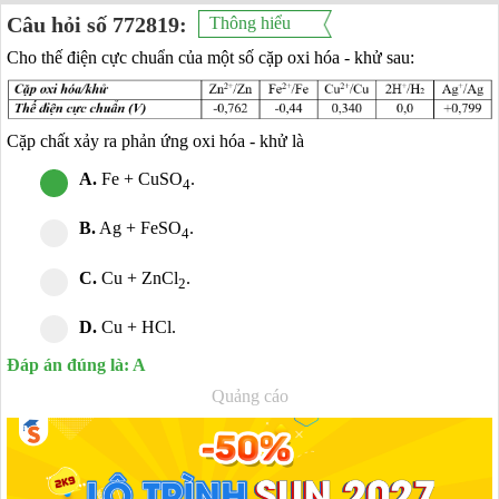
Câu hỏi số 772819:
Thông hiểu
Cho thế điện cực chuẩn của một số cặp oxi hóa - khử sau:
Cặp chất xảy ra phản ứng oxi hóa - khử là
A.
Fe + CuSO
.
4
B.
Ag + FeSO
.
4
C.
Cu + ZnCl
.
2
D.
Cu + HCl.
Đáp án đúng là: A
Quảng cáo