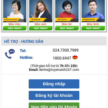
HỖ TRỢ - HƯỚNG DẪN
024.7300.7989
Tel:
Hotline:
1800.6947
(Thời gian hỗ trợ từ
7h
đến
22h
)
Email:
lienhe@tuyensinh247.com
Đăng nhập
Đăng ký tài khoản
Nạp tiền vào tài khoản