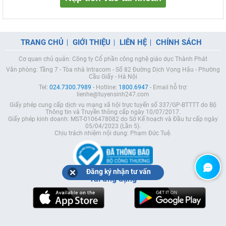
TRANG CHỦ
GIỚI THIỆU
LIÊN HỆ
CHÍNH SÁCH
Cơ quan chủ quản: Công ty Cổ phần công nghệ giáo dục Thành Phát
Văn phòng: Tầng 7 - Tòa nhà Intracom - Số 82 Đường Dịch Vọng Hậu - Phường
Cầu Giấy - Hà Nội
Tel:
024.7300.7989
- Hotline:
1800.6947
- Email hỗ trợ:
lienhe@tuyensinh247.com
Giấy phép cung cấp dịch vụ mạng xã hội trực tuyến số 337/GP-BTTTT do Bộ
Thông tin và Truyền thông cấp ngày 10/07/2017.
Giấy phép kinh doanh: MST-0106478082 do Sở Kế hoạch và Đầu tư cấp ngày
05/04/2023 (Lần 5).
Chịu trách nhiệm nội dung: Phạm Đức Tuệ.
Đăng ký nhận tư vấn
Tải ứng dụng