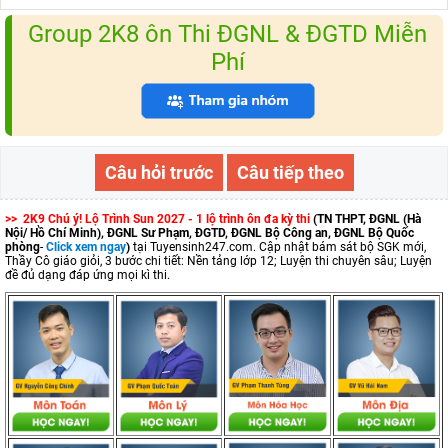
Group 2K8 ôn Thi ĐGNL & ĐGTD Miễn
Phí
Câu hỏi trước
Câu tiếp theo
>> 2K9 Chú ý! Lộ Trình Sun 2027 - 1 lộ trình ôn đa kỳ thi
(TN THPT, ĐGNL (Hà
Nội/ Hồ Chí Minh), ĐGNL Sư Phạm, ĐGTD, ĐGNL Bộ Công an, ĐGNL Bộ Quốc
phòng
-
Click xem ngay
)
tại Tuyensinh247.com.
Cập nhật bám sát bộ SGK mới,
Thầy Cô giáo giỏi, 3 bước chi tiết: Nền tảng lớp 12; Luyện thi chuyên sâu; Luyện
đề đủ dạng đáp ứng mọi kì thi.