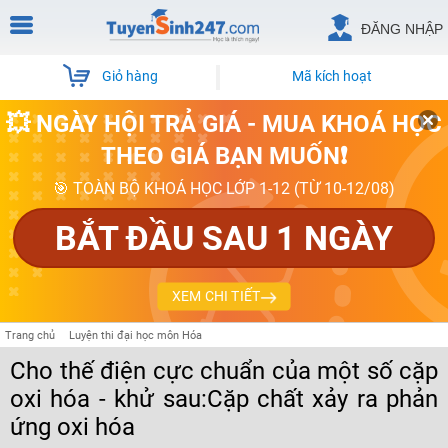
ĐĂNG NHẬP
Giỏ hàng
Mã kích hoạt
💥 NGÀY HỘI TRẢ GIÁ - MUA KHOÁ HỌC
THEO GIÁ BẠN MUỐN❗
🎯 TOÀN BỘ KHOÁ HỌC LỚP 1-12 (TỪ 10-12/08)
BẮT ĐẦU SAU 1 NGÀY
XEM CHI TIẾT
Trang chủ
Luyện thi đại học môn Hóa
Cho thế điện cực chuẩn của một số cặp
oxi hóa - khử sau:Cặp chất xảy ra phản
ứng oxi hóa