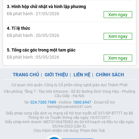
3. Hình hộp chữ nhật và hình lập phương
Đã phát hành : 27/05/2026
Xem ngay
4. Tỉ lệ thức
Đã phát hành : 20/05/2026
Xem ngay
5. Tổng các góc trong một tam giác
Đã phát hành : 05/05/2026
Xem ngay
TRANG CHỦ
GIỚI THIỆU
LIÊN HỆ
CHÍNH SÁCH
Cơ quan chủ quản: Công ty Cổ phần công nghệ giáo dục Thành Phát
Văn phòng: Tầng 7 - Tòa nhà Intracom - Số 82 Đường Dịch Vọng Hậu - Phường
Cầu Giấy - Hà Nội
Tel:
024.7300.7989
- Hotline:
1800.6947
- Email hỗ trợ:
lienhe@tuyensinh247.com
Giấy phép cung cấp dịch vụ mạng xã hội trực tuyến số 337/GP-BTTTT do Bộ
Thông tin và Truyền thông cấp ngày 10/07/2017.
Giấy phép kinh doanh: MST-0106478082 do Sở Kế hoạch và Đầu tư cấp ngày
05/04/2023 (Lần 5).
Chịu trách nhiệm nội dung: Phạm Đức Tuệ.