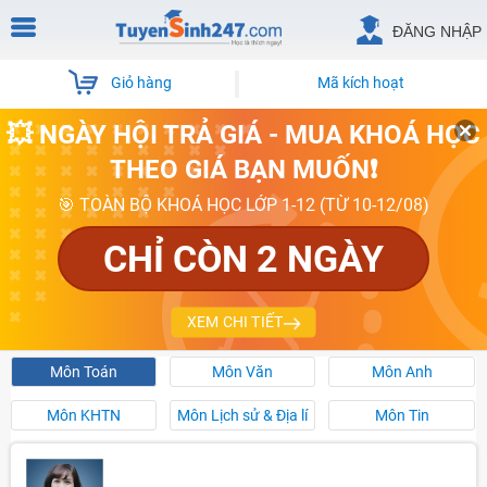
ĐĂNG NHẬP
Giỏ hàng
Mã kích hoạt
💥 NGÀY HỘI TRẢ GIÁ - MUA KHOÁ HỌC
THEO GIÁ BẠN MUỐN❗
🎯 TOÀN BỘ KHOÁ HỌC LỚP 1-12 (TỪ 10-12/08)
CHỈ CÒN 2 NGÀY
XEM CHI TIẾT
Môn Toán
Môn Văn
Môn Anh
Môn KHTN
Môn Lịch sử & Địa lí
Môn Tin