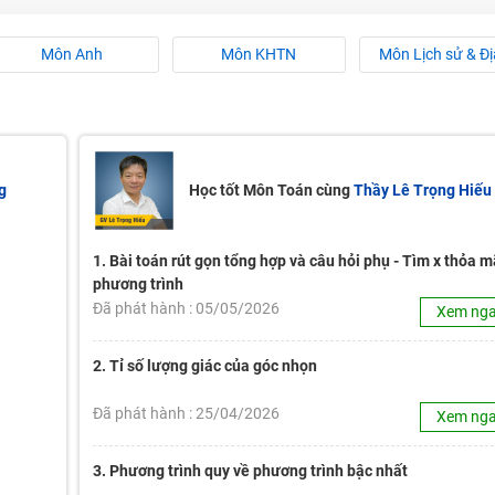
Môn Anh
Môn KHTN
Môn Lịch sử & Địa
H ít nhất 25 điểm
 Tuyensinh247 (Từ 16-18/07/2025)
g
Học tốt Môn Toán cùng
Thầy Lê Trọng Hiếu
năm 2018
g lai!
 viên giỏi và nổi tiếng
1. Bài toán rút gọn tổng hợp và câu hỏi phụ - Tìm x thỏa 
phương trình
Đã phát hành : 05/05/2026
Xem ng
2. Tỉ số lượng giác của góc nhọn
Đã phát hành : 25/04/2026
Xem ng
3. Phương trình quy về phương trình bậc nhất