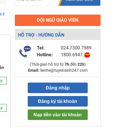
 lí
ĐỘI NGŨ GIÁO VIÊN
HỖ TRỢ - HƯỚNG DẪN
Tel:
024.7300.7989
Hotline:
1800.6947
(Thời gian hỗ trợ từ
7h
đến
22h
)
mãn
Email:
lienhe@tuyensinh247.com
ay
Đăng nhập
Đăng ký tài khoản
ay
Nạp tiền vào tài khoản