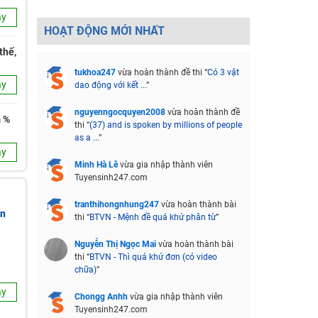
ay
HOẠT ĐỘNG MỚI NHẤT
thế,
tukhoa247
vừa hoàn thành đề thi “
Có 3 vật
ay
dao động với kết ...
”
nguyenngocquyen2008
vừa hoàn thành đề
m %
thi “
(37) and is spoken by millions of people
as a ...
”
ay
Minh Hà Lê
vừa gia nhập thành viên
Tuyensinh247.com
tranthihongnhung247
vừa hoàn thành bài
an
thi “
BTVN - Mệnh đề quá khứ phân từ
”
Nguyễn Thị Ngọc Mai
vừa hoàn thành bài
thi “
BTVN - Thì quá khứ đơn (có video
chữa)
”
ay
Chongg Anhh
vừa gia nhập thành viên
Tuyensinh247.com