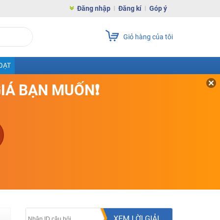
Đăng nhập
Đăng kí
Góp ý
Giỏ hàng của tôi
OẠT
GIÁ BẠN MUỐN❗
XEM LỜI GIẢI