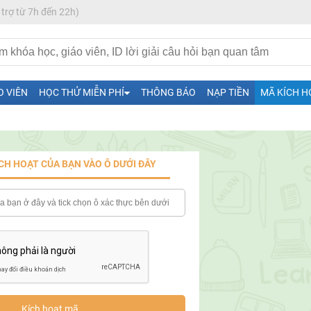
 trợ từ 7h đến 22h)
O VIÊN
HỌC THỬ MIỄN PHÍ
THÔNG BÁO
NẠP TIỀN
MÃ KÍCH H
H ít nhất 25 điểm
CH HOẠT CỦA BẠN VÀO Ô DƯỚI ĐÂY
 Tuyensinh247 (Từ 16-18/07/2025)
năm 2018
g lai!
 viên giỏi và nổi tiếng
Kích hoạt mã