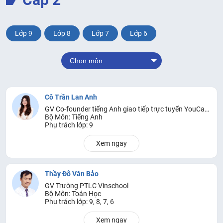
Lớp 9
Lớp 8
Lớp 7
Lớp 6
Chọn môn
Cô Trần Lan Anh
GV Co-founder tiếng Anh giao tiếp trực tuyến YouCan English
Bộ Môn: Tiếng Anh
Phụ trách lớp: 9
Xem ngay
Thầy Đỗ Văn Bảo
GV Trường PTLC Vinschool
Bộ Môn: Toán Học
Phụ trách lớp: 9, 8, 7, 6
Xem ngay