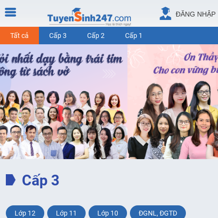
ĐĂNG NHẬP
Tất cả
Cấp 3
Cấp 2
Cấp 1
Cấp 3
Lớp 12
Lớp 11
Lớp 10
ĐGNL, ĐGTD