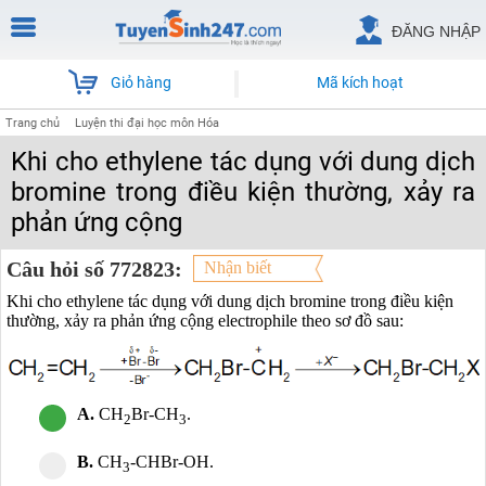
ĐĂNG NHẬP
Giỏ hàng
Mã kích hoạt
Trang chủ
Luyện thi đại học môn Hóa
Khi cho ethylene tác dụng với dung dịch
bromine trong điều kiện thường, xảy ra
phản ứng cộng
Câu hỏi số 772823:
Nhận biết
Khi cho ethylene tác dụng với dung dịch bromine trong điều kiện
thường, xảy ra phản ứng cộng electrophile theo sơ đồ sau:
A.
CH
Br-CH
.
2
3
B.
CH
-CHBr-OH.
3