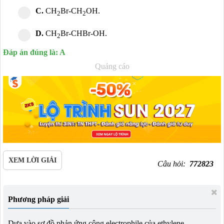
C.
CH
Br-CH
OH.
2
2
D.
CH
Br-CHBr-OH.
2
Đáp án đúng là: A
Quảng cáo
XEM LỜI GIẢI
Câu hỏi:
772823
Phương pháp giải
Dựa vào sơ đồ phản ứng cộng electrophile của ethylene.