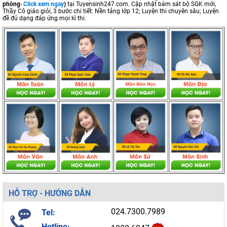
phòng
-
Click xem ngay
)
tại Tuyensinh247.com.
Cập nhật bám sát bộ SGK mới,
Thầy Cô giáo giỏi, 3 bước chi tiết: Nền tảng lớp 12; Luyện thi chuyên sâu; Luyện
đề đủ dạng đáp ứng mọi kì thi.
HỖ TRỢ - HƯỚNG DẪN
024.7300.7989
Tel:
Hotline: