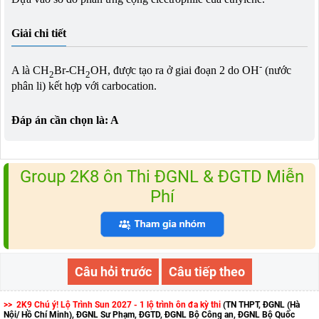
Giải chi tiết
-
A là CH
Br-CH
OH, được tạo ra ở giai đoạn 2 do OH
(nước
2
2
phân li) kết hợp với carbocation.
Đáp án cần chọn là: A
Group 2K8 ôn Thi ĐGNL & ĐGTD Miễn
Phí
Câu hỏi trước
Câu tiếp theo
>> 2K9 Chú ý! Lộ Trình Sun 2027 - 1 lộ trình ôn đa kỳ thi
(TN THPT, ĐGNL (Hà
Nội/ Hồ Chí Minh), ĐGNL Sư Phạm, ĐGTD, ĐGNL Bộ Công an, ĐGNL Bộ Quốc