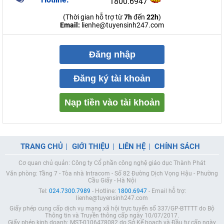
1800.6947
(Thời gian hỗ trợ từ
7h
đến
22h
)
Email:
lienhe@tuyensinh247.com
Đăng nhập
Đăng ký tài khoản
Nạp tiền vào tài khoản
TRANG CHỦ
GIỚI THIỆU
LIÊN HỆ
CHÍNH SÁCH
Cơ quan chủ quản: Công ty Cổ phần công nghệ giáo dục Thành Phát
Văn phòng: Tầng 7 - Tòa nhà Intracom - Số 82 Đường Dịch Vọng Hậu - Phường
Cầu Giấy - Hà Nội
Tel:
024.7300.7989
- Hotline:
1800.6947
- Email hỗ trợ:
lienhe@tuyensinh247.com
Giấy phép cung cấp dịch vụ mạng xã hội trực tuyến số 337/GP-BTTTT do Bộ
Thông tin và Truyền thông cấp ngày 10/07/2017.
Giấy phép kinh doanh: MST-0106478082 do Sở Kế hoạch và Đầu tư cấp ngày