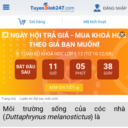
ĐĂNG NHẬP
Giỏ hàng
Mã kích hoạt
💥 NGÀY HỘI TRẢ GIÁ - MUA KHOÁ HỌC
THEO GIÁ BẠN MUỐN❗
🎯 TOÀN BỘ KHOÁ HỌC LỚP 1-12 (TỪ 10-12/08)
11
05
38
BẮT ĐẦU
SAU
GIỜ
PHÚT
GIÂY
XEM CHI TIẾT
Trang chủ
Luyện thi đại học môn sinh
Môi trường sống của cóc nhà
(
Duttaphrynus melanostictus
) là