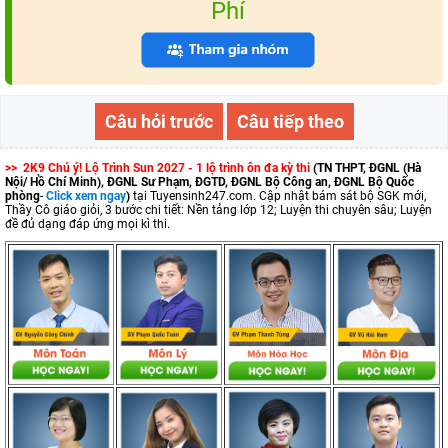
Phí
Câu hỏi trước
Câu tiếp theo
>> 2K9 Chú ý! Lộ Trình Sun 2027 - 1 lộ trình ôn đa kỳ thi
(TN THPT, ĐGNL (Hà
Nội/ Hồ Chí Minh), ĐGNL Sư Phạm, ĐGTD, ĐGNL Bộ Công an, ĐGNL Bộ Quốc
phòng
-
Click xem ngay
)
tại Tuyensinh247.com.
Cập nhật bám sát bộ SGK mới,
Thầy Cô giáo giỏi, 3 bước chi tiết: Nền tảng lớp 12; Luyện thi chuyên sâu; Luyện
đề đủ dạng đáp ứng mọi kì thi.