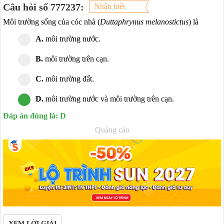
Câu hỏi số 777237:
Nhận biết
Môi trường sống của cóc nhà (
Duttaphrynus melanostictus
) là
A.
môi trường nước.
B.
môi trường trên cạn.
C.
môi trường đất.
D.
môi trường nước và môi trường trên cạn.
Đáp án đúng là: D
Quảng cáo
XEM LỜI GIẢI