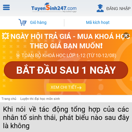
ĐĂNG NHẬP
Giỏ hàng
Mã kích hoạt
💥 NGÀY HỘI TRẢ GIÁ - MUA KHOÁ HỌC
THEO GIÁ BẠN MUỐN❗
🎯 TOÀN BỘ KHOÁ HỌC LỚP 1-12 (TỪ 10-12/08)
BẮT ĐẦU SAU 1 NGÀY
XEM CHI TIẾT
Trang chủ
Luyện thi đại học môn sinh
Khi nói về tác động tổng hợp của các
nhân tố sinh thái, phát biểu nào sau đây
là không