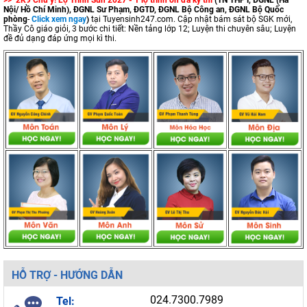
>> 2K9 Chú ý! Lộ Trình Sun 2027 - 1 lộ trình ôn đa kỳ thi
(TN THPT, ĐGNL (Hà
Nội/ Hồ Chí Minh), ĐGNL Sư Phạm, ĐGTD, ĐGNL Bộ Công an, ĐGNL Bộ Quốc
phòng
-
Click xem ngay
)
tại Tuyensinh247.com.
Cập nhật bám sát bộ SGK mới,
Thầy Cô giáo giỏi, 3 bước chi tiết: Nền tảng lớp 12; Luyện thi chuyên sâu; Luyện
đề đủ dạng đáp ứng mọi kì thi.
HỖ TRỢ - HƯỚNG DẪN
024.7300.7989
Tel: