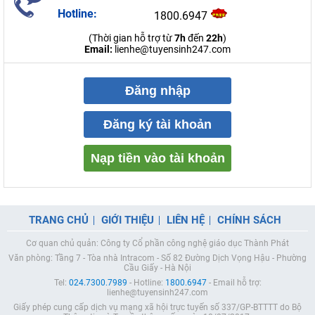
Hotline:
1800.6947
(Thời gian hỗ trợ từ
7h
đến
22h
)
Email:
lienhe@tuyensinh247.com
Đăng nhập
Đăng ký tài khoản
Nạp tiền vào tài khoản
TRANG CHỦ
GIỚI THIỆU
LIÊN HỆ
CHÍNH SÁCH
Cơ quan chủ quản: Công ty Cổ phần công nghệ giáo dục Thành Phát
Văn phòng: Tầng 7 - Tòa nhà Intracom - Số 82 Đường Dịch Vọng Hậu - Phường
Cầu Giấy - Hà Nội
Tel:
024.7300.7989
- Hotline:
1800.6947
- Email hỗ trợ:
lienhe@tuyensinh247.com
Giấy phép cung cấp dịch vụ mạng xã hội trực tuyến số 337/GP-BTTTT do Bộ