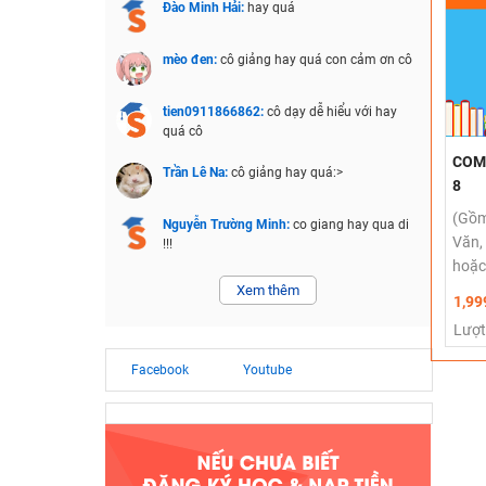
Đào Minh Hải:
hay quá
mèo đen:
cô giảng hay quá con cảm ơn cô
tien0911866862:
cô dạy dễ hiểu với hay
quá cô
COMB
Trần Lê Na:
cô giảng hay quá:>
8
(Gồm
Nguyễn Trường Minh:
co giang hay qua di
Văn,
!!!
hoặc
Xem thêm
1,99
Lượt
Facebook
Youtube