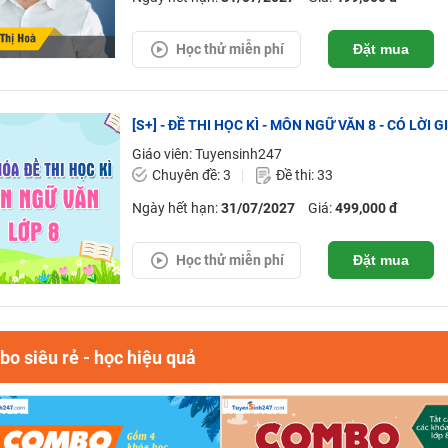
Học thử miễn phí
Đặt mua
[S+] - ĐỀ THI HỌC KÌ - MÔN NGỮ VĂN 8 - CÓ LỜI GI
Giáo viên: Tuyensinh247
Chuyên đề: 3
Đề thi: 33
Ngày hết hạn:
31/07/2027
Giá:
499,000 đ
Học thử miễn phí
Đặt mua
o siêu rẻ - học hiệu quả