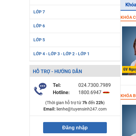
Khóa
LỚP 7
KHÓA C
LỚP 6
LỚP 5
LỚP 4 - LỚP 3 - LỚP 2 - LỚP 1
HỖ TRỢ - HƯỚNG DẪN
Tel:
024.7300.7989
Hotline:
1800.6947
KHÓA B
(Thời gian hỗ trợ từ
7h
đến
22h
)
Email:
lienhe@tuyensinh247.com
Đăng nhập