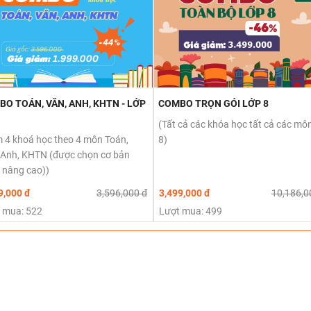
O TOÁN, VĂN, ANH, KHTN - LỚP
COMBO TRỌN GÓI LỚP 8
(Tất cả các khóa học tất cả các môn
 4 khoá học theo 4 môn Toán,
8)
 Anh, KHTN (được chọn cơ bản
 nâng cao))
9,000 đ
3,596,000 đ
3,499,000 đ
10,186,0
 mua: 522
Lượt mua: 499