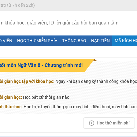
 trợ từ 7h đến 22h)
O VIÊN
HỌC THỬ MIỄN PHÍ
THÔNG BÁO
NẠP TIỀN
MÃ KÍCH H
tốt môn Ngữ Văn 8 - Chương trình mới
H ít nhất 25 điểm
 Tuyensinh247 (Từ 16-18/07/2025)
ời gian học tập với khóa học:
Ngay khi bạn đăng ký thành công khóa học 
.
ời gian học:
Học bất cứ thời gian nào
nh thức học:
Học trực tuyến thông qua máy tính, điện thoại, máy tính bảng
năm 2018
g lai!
Học thử miễn phí
 viên giỏi và nổi tiếng