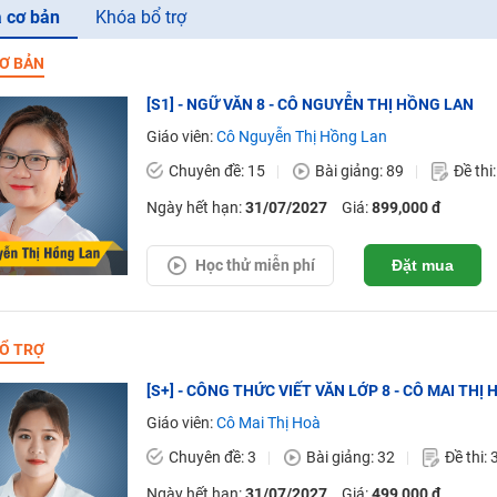
 cơ bản
Khóa bổ trợ
Ơ BẢN
[S1] - NGỮ VĂN 8 - CÔ NGUYỄN THỊ HỒNG LAN
Giáo viên:
Cô Nguyễn Thị Hồng Lan
Chuyên đề: 15
Bài giảng: 89
Đề thi
Ngày hết hạn:
31/07/2027
Giá:
899,000 đ
Học thử miễn phí
Đặt mua
Ổ TRỢ
[S+] - CÔNG THỨC VIẾT VĂN LỚP 8 - CÔ MAI THỊ 
Giáo viên:
Cô Mai Thị Hoà
Chuyên đề: 3
Bài giảng: 32
Đề thi: 
Ngày hết hạn:
31/07/2027
Giá:
499,000 đ