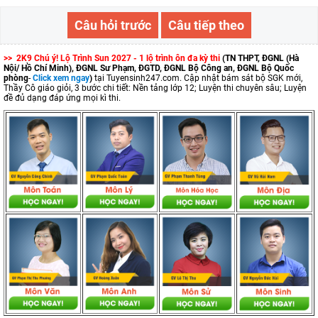
Câu hỏi trước
Câu tiếp theo
>> 2K9 Chú ý! Lộ Trình Sun 2027 - 1 lộ trình ôn đa kỳ thi
(TN THPT, ĐGNL (Hà
Nội/ Hồ Chí Minh), ĐGNL Sư Phạm, ĐGTD, ĐGNL Bộ Công an, ĐGNL Bộ Quốc
phòng
-
Click xem ngay
)
tại Tuyensinh247.com.
Cập nhật bám sát bộ SGK mới,
Thầy Cô giáo giỏi, 3 bước chi tiết: Nền tảng lớp 12; Luyện thi chuyên sâu; Luyện
đề đủ dạng đáp ứng mọi kì thi.