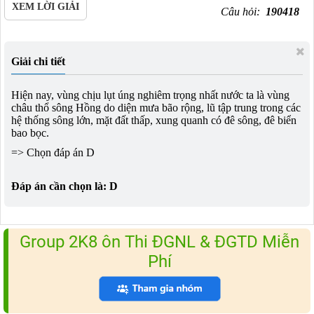
XEM LỜI GIẢI
Câu hỏi:
190418
Giải chi tiết
Hiện nay, vùng chịu lụt úng nghiêm trọng nhất nước ta là vùng
châu thổ sông Hồng do diện mưa bão rộng, lũ tập trung trong các
hệ thống sông lớn, mặt đất thấp, xung quanh có đê sông, đê biển
bao bọc.
=> Chọn đáp án D
Đáp án cần chọn là: D
Group 2K8 ôn Thi ĐGNL & ĐGTD Miễn
Phí