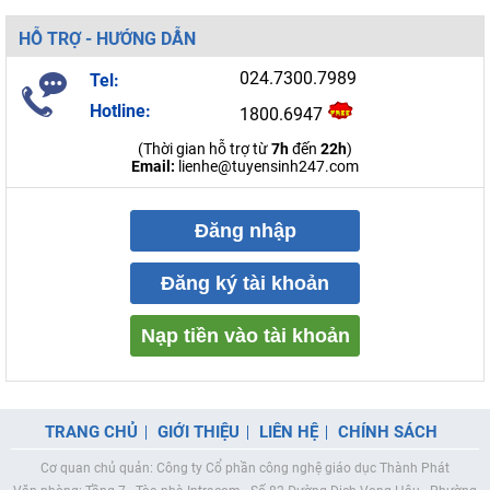
HỖ TRỢ - HƯỚNG DẪN
024.7300.7989
Tel:
Hotline:
1800.6947
(Thời gian hỗ trợ từ
7h
đến
22h
)
Email:
lienhe@tuyensinh247.com
Đăng nhập
Đăng ký tài khoản
Nạp tiền vào tài khoản
TRANG CHỦ
GIỚI THIỆU
LIÊN HỆ
CHÍNH SÁCH
Cơ quan chủ quản: Công ty Cổ phần công nghệ giáo dục Thành Phát