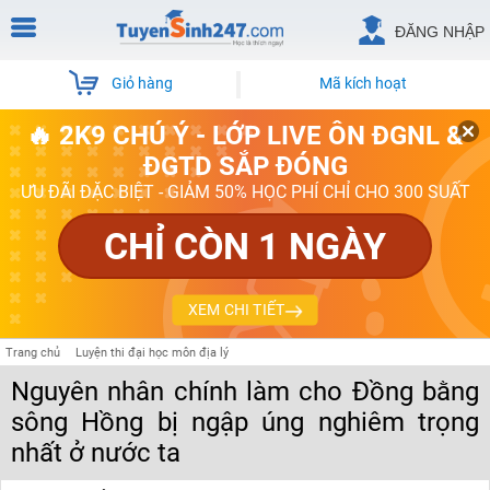
ĐĂNG NHẬP
Giỏ hàng
Mã kích hoạt
🔥 2K9 CHÚ Ý - LỚP LIVE ÔN ĐGNL &
ĐGTD SẮP ĐÓNG
ƯU ĐÃI ĐẶC BIỆT - GIẢM 50% HỌC PHÍ CHỈ CHO 300 SUẤT
CHỈ CÒN 1 NGÀY
XEM CHI TIẾT
Trang chủ
Luyện thi đại học môn địa lý
Nguyên nhân chính làm cho Đồng bằng
sông Hồng bị ngập úng nghiêm trọng
nhất ở nước ta