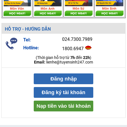
HỖ TRỢ - HƯỚNG DẪN
024.7300.7989
Tel:
Hotline:
1800.6947
(Thời gian hỗ trợ từ
7h
đến
22h
)
Email:
lienhe@tuyensinh247.com
Đăng nhập
Đăng ký tài khoản
Nạp tiền vào tài khoản