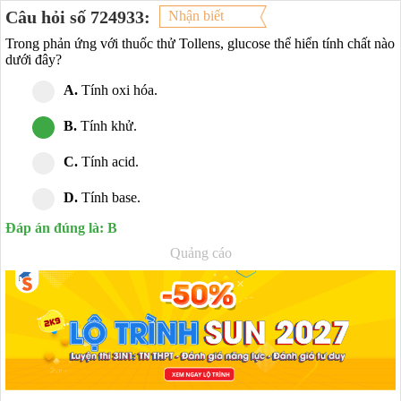
Câu hỏi số 724933:
Nhận biết
Trong phản ứng với thuốc thử Tollens, glucose thể hiển tính chất nào
dưới đây?
A.
Tính oxi hóa.
B.
Tính khử.
C.
Tính acid.
D.
Tính base.
Đáp án đúng là: B
Quảng cáo