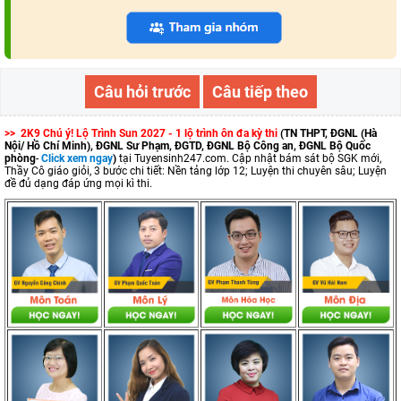
Câu hỏi trước
Câu tiếp theo
>> 2K9 Chú ý! Lộ Trình Sun 2027 - 1 lộ trình ôn đa kỳ thi
(TN THPT, ĐGNL (Hà
Nội/ Hồ Chí Minh), ĐGNL Sư Phạm, ĐGTD, ĐGNL Bộ Công an, ĐGNL Bộ Quốc
phòng
-
Click xem ngay
)
tại Tuyensinh247.com.
Cập nhật bám sát bộ SGK mới,
Thầy Cô giáo giỏi, 3 bước chi tiết: Nền tảng lớp 12; Luyện thi chuyên sâu; Luyện
đề đủ dạng đáp ứng mọi kì thi.