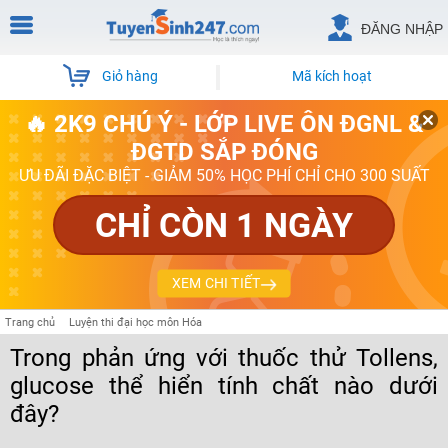
ĐĂNG NHẬP
Giỏ hàng
Mã kích hoạt
🔥 2K9 CHÚ Ý - LỚP LIVE ÔN ĐGNL &
ĐGTD SẮP ĐÓNG
ƯU ĐÃI ĐẶC BIỆT - GIẢM 50% HỌC PHÍ CHỈ CHO 300 SUẤT
CHỈ CÒN 1 NGÀY
XEM CHI TIẾT
Trang chủ
Luyện thi đại học môn Hóa
Trong phản ứng với thuốc thử Tollens,
glucose thể hiển tính chất nào dưới
đây?