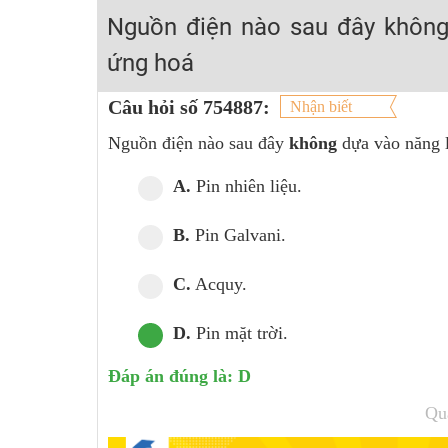
2K6! Lộ Trình Sun 2024 - Ba bước luyện thi TN THPT - Đ
Nguồn điện nào sau đây không
Hot! Lễ hội đồng giá 449K - 499K toàn bộ khoá học tại
ứng hoá
Khuyến Mãi Khoá Học 1K Chỉ Từ 11-13/09/2024
Câu hỏi số 754887:
Nhận biết
Đồng giá khóa học 499K - 399K (13/11-15/11)
Nguồn điện nào sau đây
không
dựa vào năng 
Khai giảng các khóa lớp 9 Toán - Lý - Hóa - Văn - Anh 
Khai giảng khóa Ngữ văn 7 - xây nền vững chắc cho tươn
A.
Pin nhiên liệu.
Luyện thi vào lớp 10 môn Toán, Văn, Hóa, Anh, Lý với giáo
B.
Pin Galvani.
C.
Acquy.
D.
Pin mặt trời.
Đáp án đúng là: D
Qu