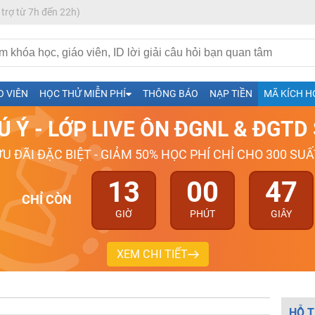
 trợ từ 7h đến 22h)
h- Sinh-Sử-Địa cùng Thầy Cô giỏi, nổi tiếng
O VIÊN
HỌC THỬ MIỄN PHÍ
THÔNG BÁO
NẠP TIỀN
MÃ KÍCH H
ng
Ú Ý - LỚP LIVE ÔN ĐGNL & ĐGT
026-2027
ƯU ĐÃI ĐẶC BIỆT - GIẢM 50% HỌC PHÍ CHỈ CHO 300 SUẤ
13
00
46
CHỈ CÒN
GIỜ
PHÚT
GIÂY
XEM CHI TIẾT
HỖ T