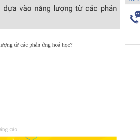
H ít nhất 25 điểm
 dựa vào năng lượng từ các phản
 Tuyensinh247 (Từ 16-18/07/2025)
lượng từ các phản ứng hoá học?
năm 2018
g lai!
 viên giỏi và nổi tiếng
ảng cáo