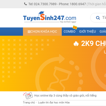
Tel: 024.7300.7989 - Phone: 1800.6947
(Thời gian hỗ
Học trực tuyến lớp 10 các môn Toán - Lý - Hóa - Văn - An
CHỌN KHÓA HỌC
COMBO
GIỚI THIỆU
GIÁ
Học trực tuyến lớp 11 đủ môn cùng Thầy Cô giỏi, nổi tiế
🔥 2K9 CH
Học online trực tuyến cấp Tiểu học và THCS năm học 2
Học online lớp 5 cùng thầy cô giáo giỏi, nổi tiếng
Học online lớp 7 cùng thầy cô giáo giỏi
Học online lớp 6 cùng thầy cô giỏi, nổi tiếng
Học online lớp 8 cùng thầy cô giáo giỏi
2K13! Bứt Phá Lớp 5 Năm Học 2023 - 2024
Học online lớp 4 cùng thầy cô giáo giỏi, nổi tiếng
Học online lớp 3 cùng thầy cô giáo giỏi, nổi tiếng
Trang chủ
Luyện thi đại học môn Hóa
Học online lớp 2 với thầy cô giáo giỏi, nổi tiếng