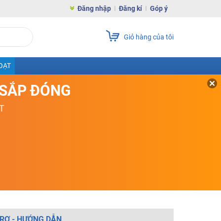
Đăng nhập
Đăng kí
Góp ý
Giỏ hàng của tôi
OẠT
D SẮP ĐÓNG
T
RỢ - HƯỚNG DẪN