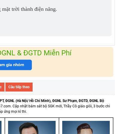
 mặt trời thành điện năng.
 ĐGNL & ĐGTD Miễn Phí
c
Câu tiếp theo
PT, ĐGNL (Hà Nội/ Hồ Chí Minh), ĐGNL Sư Phạm, ĐGTD, ĐGNL Bộ
47.com.
Cập nhật bám sát bộ SGK mới, Thầy Cô giáo giỏi, 3 bước chi
p ứng mọi kì thi.