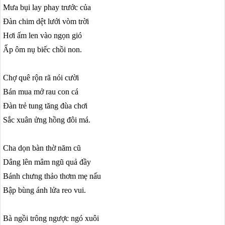
Mưa bụi lay phay trước của
Đàn chim dệt lưới vòm trời
Hơi ấm len vào ngọn gió
Ấp ôm nụ biếc chồi non.
Chợ quê rộn rã nói cười
Bán mua mở rau con cá
Đàn trẻ tung tăng đùa chơi
Sắc xuân ửng hồng đôi má.
Cha dọn bàn thờ năm cũ
Dâng lên mâm ngũ quả đầy
Bánh chưng thảo thơm mẹ nấu
Bập bùng ánh lửa reo vui.
Bà ngồi trông ngược ngó xuôi