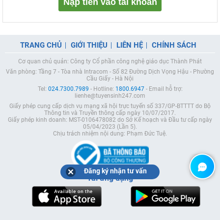
Nạp tiền vào tài khoản
TRANG CHỦ
GIỚI THIỆU
LIÊN HỆ
CHÍNH SÁCH
Cơ quan chủ quản: Công ty Cổ phần công nghệ giáo dục Thành Phát
Văn phòng: Tầng 7 - Tòa nhà Intracom - Số 82 Đường Dịch Vọng Hậu - Phường
Cầu Giấy - Hà Nội
Tel:
024.7300.7989
- Hotline:
1800.6947
- Email hỗ trợ:
lienhe@tuyensinh247.com
Giấy phép cung cấp dịch vụ mạng xã hội trực tuyến số 337/GP-BTTTT do Bộ
Thông tin và Truyền thông cấp ngày 10/07/2017.
Giấy phép kinh doanh: MST-0106478082 do Sở Kế hoạch và Đầu tư cấp ngày
05/04/2023 (Lần 5).
Chịu trách nhiệm nội dung: Phạm Đức Tuệ.
Đăng ký nhận tư vấn
Tải ứng dụng