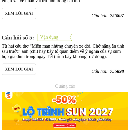
Nhận xét về nhân vật trữ tình trong bài thơ.
XEM LỜI GIẢI
Câu hỏi:
755897
Câu hỏi số 5:
Vận dụng
Từ hai câu thơ “Miên man những chuyến xe đời. Chở nặng ân tình
sau trước” anh (chị) hãy bày tỏ quan điểm về ý nghĩa của sự sum
họp gia đình trong ngày Tết (trình bày khoảng 5-7 dòng).
XEM LỜI GIẢI
Câu hỏi:
755898
Quảng cáo