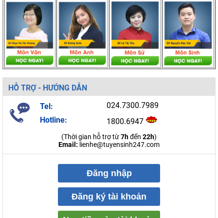
HỖ TRỢ - HƯỚNG DẪN
024.7300.7989
Tel:
Hotline:
1800.6947
(Thời gian hỗ trợ từ
7h
đến
22h
)
Email:
lienhe@tuyensinh247.com
Đăng nhập
Đăng ký tài khoản