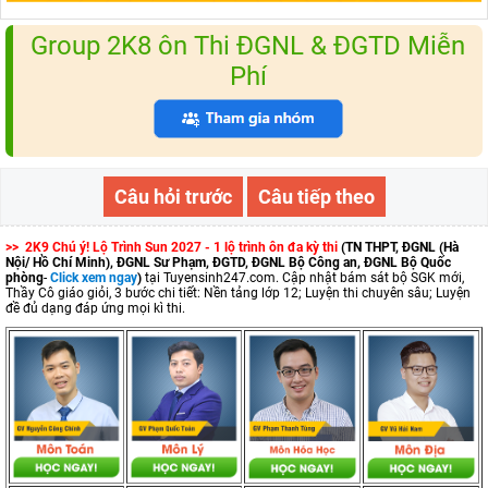
Group 2K8 ôn Thi ĐGNL & ĐGTD Miễn
Phí
Câu hỏi trước
Câu tiếp theo
>> 2K9 Chú ý! Lộ Trình Sun 2027 - 1 lộ trình ôn đa kỳ thi
(TN THPT, ĐGNL (Hà
Nội/ Hồ Chí Minh), ĐGNL Sư Phạm, ĐGTD, ĐGNL Bộ Công an, ĐGNL Bộ Quốc
phòng
-
Click xem ngay
)
tại Tuyensinh247.com.
Cập nhật bám sát bộ SGK mới,
Thầy Cô giáo giỏi, 3 bước chi tiết: Nền tảng lớp 12; Luyện thi chuyên sâu; Luyện
đề đủ dạng đáp ứng mọi kì thi.