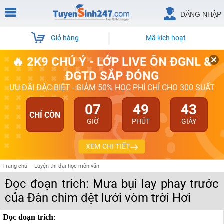
ĐĂNG NHẬP
Giỏ hàng
Mã kích hoạt
🔥 2K9 CHÚ Ý - LỚP LIVE ÔN ĐGNL &
ĐGTD SẮP ĐÓNG
ƯU ĐÃI ĐẶC BIỆT - GIẢM 50% HỌC PHÍ CHỈ CHO 300 SUẤT
07
49
42
CHỈ CÒN
GIỜ
PHÚT
GIÂY
XEM CHI TIẾT
Trang chủ
Luyện thi đại học môn văn
Đọc đoạn trích: Mưa bụi lay phay trước
của Đàn chim dệt lưới vòm trời Hơi
Đọc đoạn trích
: