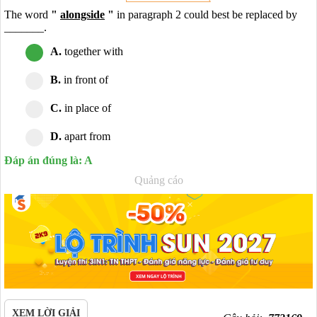
The word
"
alongside
"
in paragraph 2 could best be replaced by
_______.
A.
together with
B.
in front of
C.
in place of
D.
apart from
Đáp án đúng là: A
Quảng cáo
XEM LỜI GIẢI