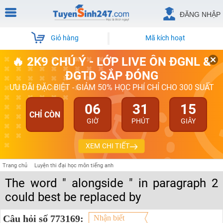
ĐĂNG NHẬP
Giỏ hàng
Mã kích hoạt
🔥 2K9 CHÚ Ý - LỚP LIVE ÔN ĐGNL &
ĐGTD SẮP ĐÓNG
ƯU ĐÃI ĐẶC BIỆT - GIẢM 50% HỌC PHÍ CHỈ CHO 300 SUẤT
06
31
14
CHỈ CÒN
GIỜ
PHÚT
GIÂY
XEM CHI TIẾT
Trang chủ
Luyện thi đại học môn tiếng anh
The word " alongside " in paragraph 2
could best be replaced by
Câu hỏi số 773169:
Nhận biết