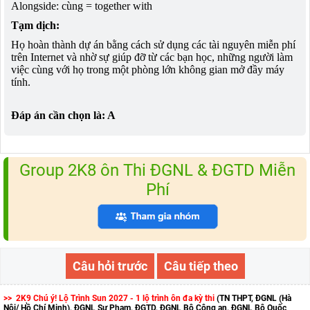
Alongside: cùng = together with
Tạm dịch:
Họ hoàn thành dự án bằng cách sử dụng các tài nguyên miễn phí
trên Internet và nhờ sự giúp đỡ từ các bạn học, những người làm
việc cùng với họ trong một phòng lớn không gian mở đầy máy
tính.
Đáp án cần chọn là: A
Group 2K8 ôn Thi ĐGNL & ĐGTD Miễn
Phí
Câu hỏi trước
Câu tiếp theo
>> 2K9 Chú ý! Lộ Trình Sun 2027 - 1 lộ trình ôn đa kỳ thi
(TN THPT, ĐGNL (Hà
Nội/ Hồ Chí Minh), ĐGNL Sư Phạm, ĐGTD, ĐGNL Bộ Công an, ĐGNL Bộ Quốc