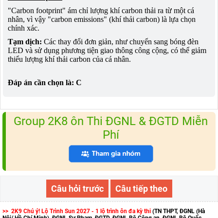
"Carbon footprint" ám chỉ lượng khí carbon thải ra từ một cá
nhân, vì vậy "carbon emissions" (khí thải carbon) là lựa chọn
chính xác.
Tạm dịch:
Các thay đổi đơn giản, như chuyển sang bóng đèn
LED và sử dụng phương tiện giao thông công cộng, có thể giảm
thiểu lượng khí thải carbon của cá nhân.
Đáp án cần chọn là: C
Group 2K8 ôn Thi ĐGNL & ĐGTD Miễn
Phí
Câu hỏi trước
Câu tiếp theo
>> 2K9 Chú ý! Lộ Trình Sun 2027 - 1 lộ trình ôn đa kỳ thi
(TN THPT, ĐGNL (Hà