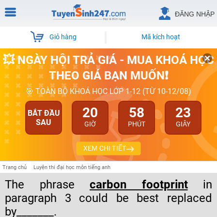
ĐĂNG NHẬP
Giỏ hàng
Mã kích hoạt
💥 NGÀY HỘI TRẢ GIÁ - MUA KHOÁ HỌC
THEO GIÁ BẠN MUỐN❗
🎯 TOÀN BỘ KHOÁ HỌC LỚP 1-12 (TỪ 10-12/08)
20
58
22
BẮT ĐẦU
SAU
GIỜ
PHÚT
GIÂY
XEM CHI TIẾT
Trang chủ
Luyện thi đại học môn tiếng anh
The phrase
carbon footprint
in
paragraph 3 could be best replaced
by_______.