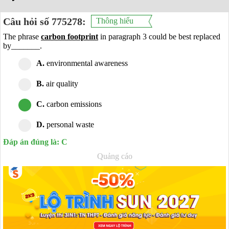
Câu hỏi số 775278:
Thông hiểu
The phrase
carbon footprint
in paragraph 3 could be best replaced
by_______.
A.
environmental awareness
B.
air quality
C.
carbon emissions
D.
personal waste
Đáp án đúng là: C
Quảng cáo