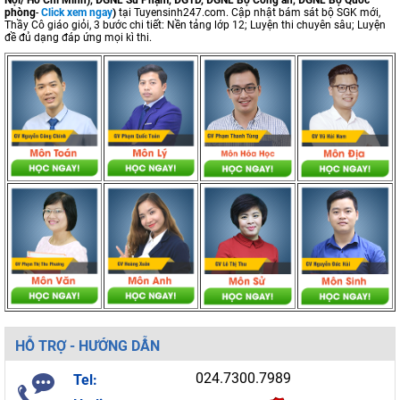
Nội/ Hồ Chí Minh), ĐGNL Sư Phạm, ĐGTD, ĐGNL Bộ Công an, ĐGNL Bộ Quốc
phòng
-
Click xem ngay
)
tại Tuyensinh247.com.
Cập nhật bám sát bộ SGK mới,
Thầy Cô giáo giỏi, 3 bước chi tiết: Nền tảng lớp 12; Luyện thi chuyên sâu; Luyện
đề đủ dạng đáp ứng mọi kì thi.
HỖ TRỢ - HƯỚNG DẪN
024.7300.7989
Tel: