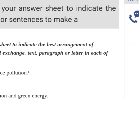
H ít nhất 25 điểm
 your answer sheet to indicate the
 Tuyensinh247 (Từ 16-18/07/2025)
 or sentences to make a
heet to indicate the best arrangement of
năm 2018
exchange, text, paragraph or letter in each of
g lai!
 viên giỏi và nổi tiếng
ce pollution?
tion and green energy.