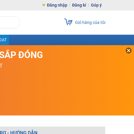
Đăng nhập
Đăng kí
Góp ý
Giỏ hàng của tôi
OẠT
D SẮP ĐÓNG
T
RỢ - HƯỚNG DẪN