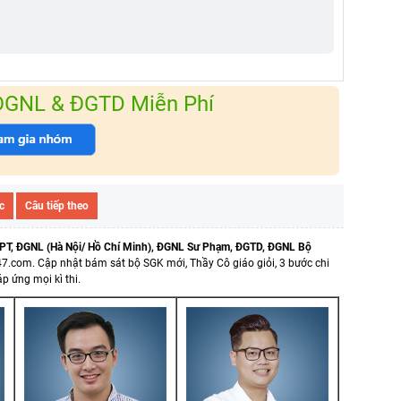
 ĐGNL & ĐGTD Miễn Phí
c
Câu tiếp theo
PT, ĐGNL (Hà Nội/ Hồ Chí Minh), ĐGNL Sư Phạm, ĐGTD, ĐGNL Bộ
47.com.
Cập nhật bám sát bộ SGK mới, Thầy Cô giáo giỏi, 3 bước chi
p ứng mọi kì thi.