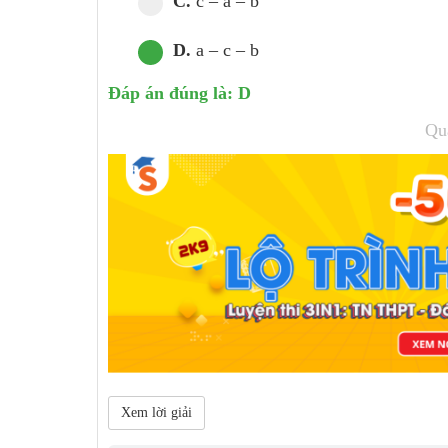
C.
c – a – b
D.
a – c – b
Đáp án đúng là: D
Qu
Xem lời giải