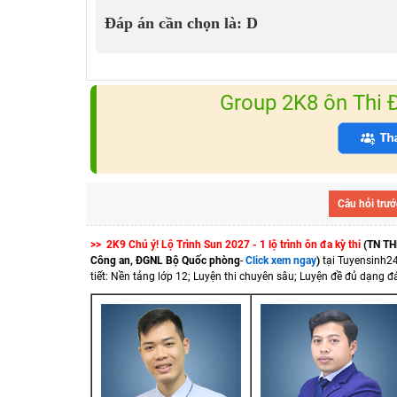
Đáp án cần chọn là: D
Group 2K8 ôn Thi
Câu hỏi trướ
>> 2K9 Chú ý! Lộ Trình Sun 2027 - 1 lộ trình ôn đa kỳ thi
(TN TH
Công an, ĐGNL Bộ Quốc phòng
-
Click xem ngay
)
tại Tuyensinh2
tiết: Nền tảng lớp 12; Luyện thi chuyên sâu; Luyện đề đủ dạng đá