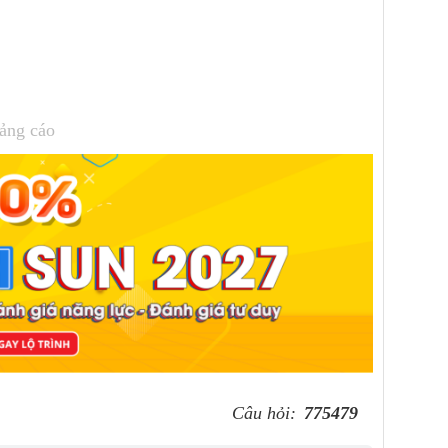
ảng cáo
Câu hỏi:
775479