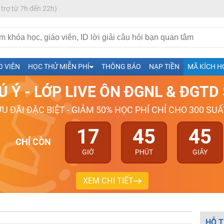
 trợ từ 7h đến 22h)
h- Sinh-Sử-Địa cùng Thầy Cô giỏi, nổi tiếng
O VIÊN
HỌC THỬ MIỄN PHÍ
THÔNG BÁO
NẠP TIỀN
MÃ KÍCH H
ng
Ú Ý - LỚP LIVE ÔN ĐGNL & ĐGT
026-2027
ƯU ĐÃI ĐẶC BIỆT - GIẢM 50% HỌC PHÍ CHỈ CHO 300 SUẤ
17
45
44
CHỈ CÒN
GIỜ
PHÚT
GIÂY
XEM CHI TIẾT
HỖ T