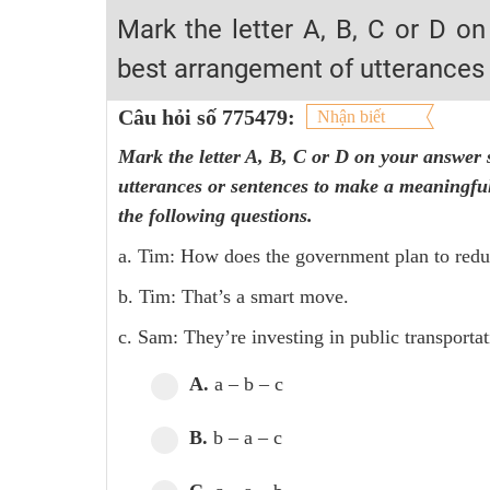
2K6! Lộ Trình Sun 2024 - Ba bước luyện thi TN THPT - Đ
Mark the letter A, B, C or D on
Hot! Lễ hội đồng giá 449K - 499K toàn bộ khoá học tại
best arrangement of utterances
Khuyến Mãi Khoá Học 1K Chỉ Từ 11-13/09/2024
Câu hỏi số 775479:
Nhận biết
Đồng giá khóa học 499K - 399K (13/11-15/11)
Mark the letter A, B, C or D on your answer s
Khai giảng các khóa lớp 9 Toán - Lý - Hóa - Văn - Anh 
utterances or sentences to make a meaningful 
Khai giảng khóa Ngữ văn 7 - xây nền vững chắc cho tươn
the following questions.
Luyện thi vào lớp 10 môn Toán, Văn, Hóa, Anh, Lý với giáo
a. Tim: How does the government plan to redu
b. Tim: That’s a smart move.
c. Sam: They’re investing in public transporta
A.
a – b – c
B.
b – a – c