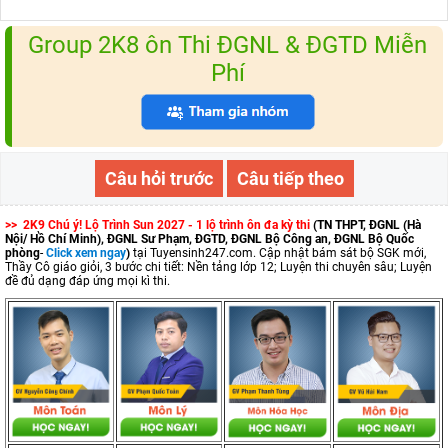
Group 2K8 ôn Thi ĐGNL & ĐGTD Miễn
Phí
Câu hỏi trước
Câu tiếp theo
>> 2K9 Chú ý! Lộ Trình Sun 2027 - 1 lộ trình ôn đa kỳ thi
(TN THPT, ĐGNL (Hà
Nội/ Hồ Chí Minh), ĐGNL Sư Phạm, ĐGTD, ĐGNL Bộ Công an, ĐGNL Bộ Quốc
phòng
-
Click xem ngay
)
tại Tuyensinh247.com.
Cập nhật bám sát bộ SGK mới,
Thầy Cô giáo giỏi, 3 bước chi tiết: Nền tảng lớp 12; Luyện thi chuyên sâu; Luyện
đề đủ dạng đáp ứng mọi kì thi.