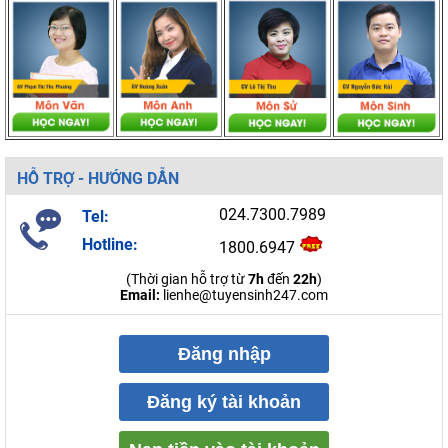
HỖ TRỢ - HƯỚNG DẪN
024.7300.7989
Tel:
Hotline:
1800.6947
(Thời gian hỗ trợ từ
7h
đến
22h
)
Email:
lienhe@tuyensinh247.com
Đăng nhập
Đăng ký tài khoản