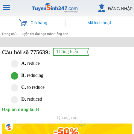
ĐĂNG NHẬP
Giỏ hàng
Mã kích hoạt
Trang chủ
Luyện thi đại học môn tiếng anh
Câu hỏi số 775639:
Thông hiểu
A.
reduce
B.
reducing
C.
to reduce
D.
reduced
Đáp án đúng là: B
Quảng cáo