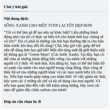
Chú ý khi giải
Nội dung dịch:
SỐNG XANH CHO MỘT TƯƠI LAI TỐT ĐẸP HƠN
"Tôi có thể làm gì để tạo nên sự khác biệt? Liệu những hành
động nhỏ của tôi có thực sự hữu ích cho hành tinh hay chúng sẽ
vô ích?" Đó có phải là những câu hỏi bạn thường đặt ra cho bản
thân trước khi thay đổi lối sống? Chà, bây giờ việc giúp đỡ trở
nên dễ dàng hơn bao giờ hết! Một nền tảng mới đã giới thiệu một
hệ thống gọi là "Green Steps" (Các bước Xanh). Tại đây, bạn có
thể chia sẻ những hành động bền vững của mình với những
người có ý thức về sinh thái. Khi đăng ký, bạn có thể thể hiện hồ
sơ xanh của mình cho mọi người trong cộng đồng. Bạn cũng sẽ
thấy hồ sơ của những người khác và các mẹo xanh hữu ích của
họ. Nếu bạn muốn giúp nâng cao nhận thức về việc giảm rác thải,
hãy xem các ý tưởng tái chế và tái sử dụng của mọi người. Và
nếu bạn quan tâm đến việc tiết kiệm năng lượng, hãy xem các
mẹo để giảm dấu chân carbon của mình!
Đáp án cần chọn là: B