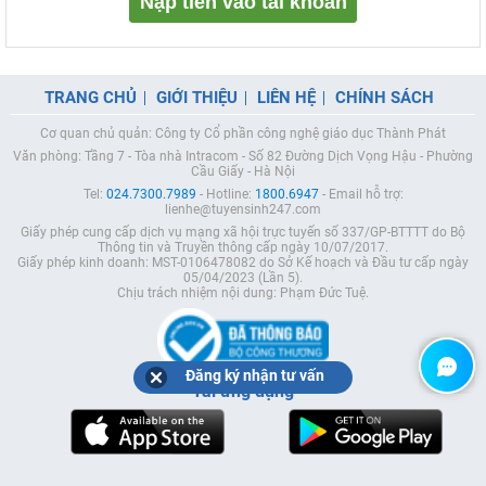
Nạp tiền vào tài khoản
TRANG CHỦ
GIỚI THIỆU
LIÊN HỆ
CHÍNH SÁCH
Cơ quan chủ quản: Công ty Cổ phần công nghệ giáo dục Thành Phát
Văn phòng: Tầng 7 - Tòa nhà Intracom - Số 82 Đường Dịch Vọng Hậu - Phường
Cầu Giấy - Hà Nội
Tel:
024.7300.7989
- Hotline:
1800.6947
- Email hỗ trợ:
lienhe@tuyensinh247.com
Giấy phép cung cấp dịch vụ mạng xã hội trực tuyến số 337/GP-BTTTT do Bộ
Thông tin và Truyền thông cấp ngày 10/07/2017.
Giấy phép kinh doanh: MST-0106478082 do Sở Kế hoạch và Đầu tư cấp ngày
05/04/2023 (Lần 5).
Chịu trách nhiệm nội dung: Phạm Đức Tuệ.
Đăng ký nhận tư vấn
Tải ứng dụng