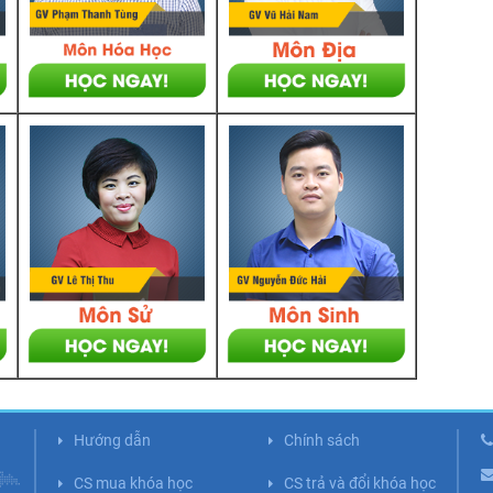
Hướng dẫn
Chính sách
CS mua khóa học
CS trả và đổi khóa học