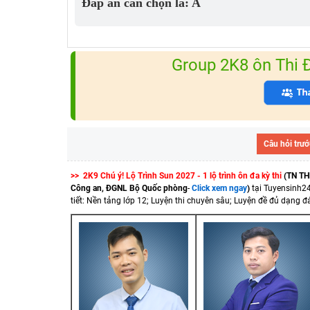
Đáp án cần chọn là: A
Group 2K8 ôn Thi
Câu hỏi trướ
>> 2K9 Chú ý! Lộ Trình Sun 2027 - 1 lộ trình ôn đa kỳ thi
(TN TH
Công an, ĐGNL Bộ Quốc phòng
-
Click xem ngay
)
tại Tuyensinh2
tiết: Nền tảng lớp 12; Luyện thi chuyên sâu; Luyện đề đủ dạng đá