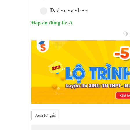
D.
d - c - a - b - e
Đáp án đúng là: A
Qu
Xem lời giải