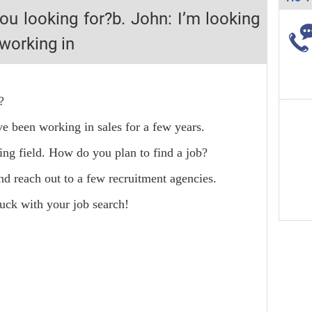
ou looking for?b. John: I’m looking
H ít nhất 25 điểm
 working in
 Tuyensinh247 (Từ 16-18/07/2025)
?
năm 2018
ve been working in sales for a few years.
g lai!
wing field. How do you plan to find a job?
 viên giỏi và nổi tiếng
nd reach out to a few recruitment agencies.
uck with your job search!