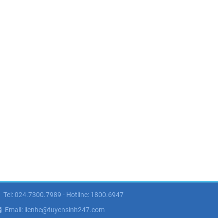
Tel: 024.7300.7989 - Hotline: 1800.6947
Email: lienhe@tuyensinh247.com