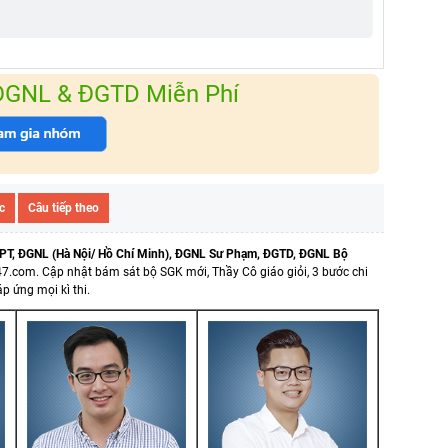
 ĐGNL & ĐGTD Miễn Phí
c
Câu tiếp theo
PT, ĐGNL (Hà Nội/ Hồ Chí Minh), ĐGNL Sư Phạm, ĐGTD, ĐGNL Bộ
47.com.
Cập nhật bám sát bộ SGK mới, Thầy Cô giáo giỏi, 3 bước chi
p ứng mọi kì thi.