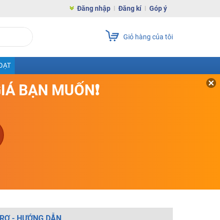
Đăng nhập
Đăng kí
Góp ý
Giỏ hàng của tôi
OẠT
GIÁ BẠN MUỐN❗
RỢ - HƯỚNG DẪN