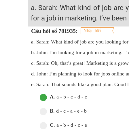
Học online lớp 2 với thầy cô giáo giỏi, nổi tiếng
a. Sarah: What kind of job are y
2K6! Lộ Trình Sun 2024 - Ba bước luyện thi TN THPT - Đ
for a job in marketing. I’ve been
Hot! Lễ hội đồng giá 449K - 499K toàn bộ khoá học tại
Câu hỏi số 781935:
Nhận biết
Khuyến Mãi Khoá Học 1K Chỉ Từ 11-13/09/2024
a. Sarah: What kind of job are you looking for
Đồng giá khóa học 499K - 399K (13/11-15/11)
Khai giảng các khóa lớp 9 Toán - Lý - Hóa - Văn - Anh 
b. John: I’m looking for a job in marketing. I’
Khai giảng khóa Ngữ văn 7 - xây nền vững chắc cho tươn
c. Sarah: Oh, that’s great! Marketing is a gro
Luyện thi vào lớp 10 môn Toán, Văn, Hóa, Anh, Lý với giáo
d. John: I’m planning to look for jobs online a
e. Sarah: That sounds like a good plan. Good l
A.
a - b - c - d - e
B.
d - c - a - e - b
C.
a - b - d - c - e