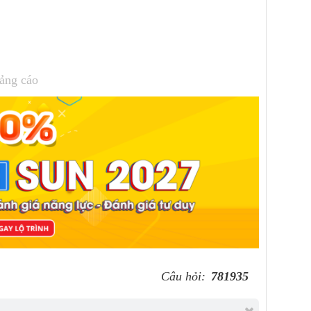
ảng cáo
Câu hỏi:
781935