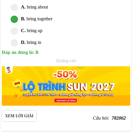
A.
bring about
B.
bring together
C.
bring up
D.
bring in
Đáp án đúng là: B
Quảng cáo
XEM LỜI GIẢI
Câu hỏi:
782062