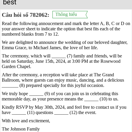
best
Câu hỏi số 782062:
Thông hiểu
Read the following annoucement and mark the letter A, B, C or D on
your answer sheet to indicate the option that best fits each of the
numbered blanks from 7 to 12.
We are delighted to announce the wedding of our beloved daughter,
Emma Grace, to Michael James, the love of her life.
The ceremony, which will ______ (7) family and friends, will be
held on Saturday, June 15th, 2024, at 3:00 PM at the Rosewood
Garden Chapel.
After the ceremony, a reception will take place at The Grand
Ballroom, where guests can enjoy music, dancing, and a delicious
_______ (8) prepared specially for this joyful occasion.
We truly hope ______ (9) of you can join us in celebrating this
memorable day, as your presence means the ______ (10) to us.
Kindly RSVP by May 30th, 2024, and feel free to contact us if you
have ______ (11) questions ______ (12) the event.
With love and excitement,
The Johnson Family