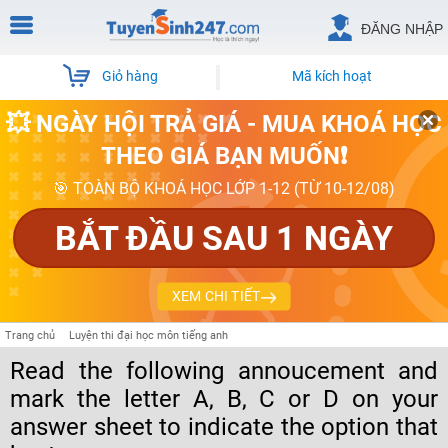
ĐĂNG NHẬP
Giỏ hàng
Mã kích hoạt
💥 NGÀY HỘI TRẢ GIÁ - MUA KHOÁ HỌC
THEO GIÁ BẠN MUỐN❗
🎯 TOÀN BỘ KHOÁ HỌC LỚP 1-12 (TỪ 10-12/08)
BẮT ĐẦU SAU 1 NGÀY
XEM CHI TIẾT
Trang chủ
Luyện thi đại học môn tiếng anh
Read the following annoucement and
mark the letter A, B, C or D on your
answer sheet to indicate the option that