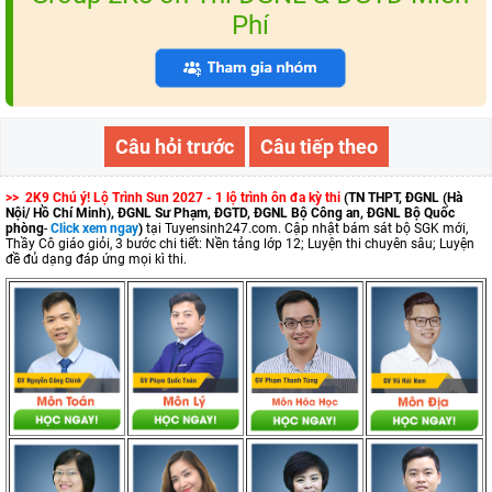
Phí
Câu hỏi trước
Câu tiếp theo
>> 2K9 Chú ý! Lộ Trình Sun 2027 - 1 lộ trình ôn đa kỳ thi
(TN THPT, ĐGNL (Hà
Nội/ Hồ Chí Minh), ĐGNL Sư Phạm, ĐGTD, ĐGNL Bộ Công an, ĐGNL Bộ Quốc
phòng
-
Click xem ngay
)
tại Tuyensinh247.com.
Cập nhật bám sát bộ SGK mới,
Thầy Cô giáo giỏi, 3 bước chi tiết: Nền tảng lớp 12; Luyện thi chuyên sâu; Luyện
đề đủ dạng đáp ứng mọi kì thi.