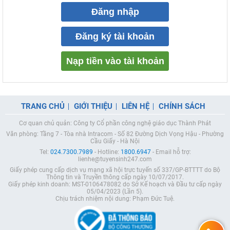
Đăng nhập
Đăng ký tài khoản
Nạp tiền vào tài khoản
TRANG CHỦ
GIỚI THIỆU
LIÊN HỆ
CHÍNH SÁCH
Cơ quan chủ quản: Công ty Cổ phần công nghệ giáo dục Thành Phát
Văn phòng: Tầng 7 - Tòa nhà Intracom - Số 82 Đường Dịch Vọng Hậu - Phường
Cầu Giấy - Hà Nội
Tel:
024.7300.7989
- Hotline:
1800.6947
- Email hỗ trợ:
lienhe@tuyensinh247.com
Giấy phép cung cấp dịch vụ mạng xã hội trực tuyến số 337/GP-BTTTT do Bộ
Thông tin và Truyền thông cấp ngày 10/07/2017.
Giấy phép kinh doanh: MST-0106478082 do Sở Kế hoạch và Đầu tư cấp ngày
05/04/2023 (Lần 5).
Chịu trách nhiệm nội dung: Phạm Đức Tuệ.