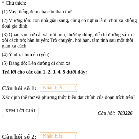
* Chú thích:
(1) Vay: tiếng đệm của câu than thở
(2) Vương tôn: con nhà giàu sang, cũng có nghĩa là đi chơi xa không
đoái gia đình.
(3) Quan san: cửa ải và núi non, thường dùng để chỉ đường sá xa
xôi cách trở; hàn huyên: Trò chuyện, hỏi han, tâm tình sau một thời
gian xa cách.
(4) Ý nhi: chim én (yến)
(5) Đăng đồ: Lên đường đi chơi xa
Trả lời cho các câu 1, 2, 3, 4, 5 dưới đây:
Câu hỏi số 1:
Nhận biết
Xác định thể thơ và phương thức biểu đạt chính của đoạn trích trên?
XEM LỜI GIẢI
Câu hỏi:
783226
Câu hỏi số 2:
Nhận biết