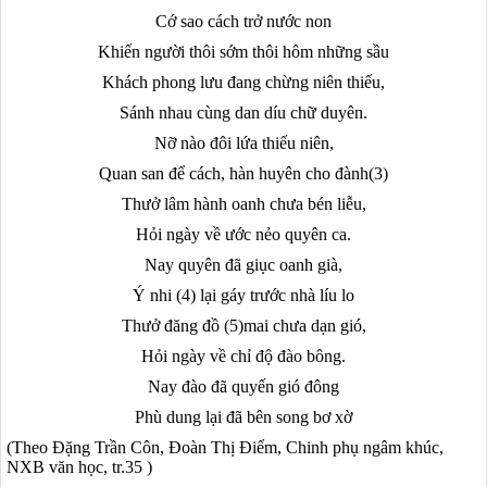
Cớ sao cách trở nước non
Khiến người thôi sớm thôi hôm những sầu
Khách phong lưu đang chừng niên thiếu,
Sánh nhau cùng dan díu chữ duyên.
Nỡ nào đôi lứa thiếu niên,
Quan san để cách, hàn huyên cho đành(3)
Thưở lâm hành oanh chưa bén liễu,
Hỏi ngày về ước nẻo quyên ca.
Nay quyên đã giục oanh già,
Ý nhi (4) lại gáy trước nhà líu lo
Thưở đăng đồ (5)mai chưa dạn gió,
Hỏi ngày về chỉ độ đào bông.
Nay đào đã quyến gió đông
Phù dung lại đã bên song bơ xờ
(Theo Đặng Trần Côn, Đoàn Thị Điểm, Chinh phụ ngâm khúc,
NXB văn học, tr.35 )