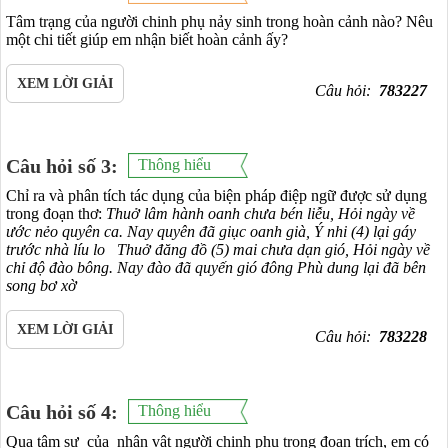
Tâm trạng của người chinh phụ nảy sinh trong hoàn cảnh nào? Nêu
một chi tiết giúp em nhận biết hoàn cảnh ấy?
XEM LỜI GIẢI
Câu hỏi:
783227
Câu hỏi số 3:
Thông hiểu
Chỉ ra và phân tích tác dụng của biện pháp điệp ngữ được sử dụng
trong đoạn thơ:
Thuở lâm hành oanh chưa bén liễu,
Hỏi ngày về
ước nẻo quyên ca.
Nay quyên đã giục oanh già,
Ý nhi (4) lại gáy
trước nhà líu lo
Thuở đăng đồ (5) mai chưa dạn gió,
Hỏi ngày về
chỉ độ đào bông.
Nay đào đã quyến gió đông
Phù dung lại đã bên
song bơ xờ
XEM LỜI GIẢI
Câu hỏi:
783228
Câu hỏi số 4:
Thông hiểu
Qua tâm sự của nhân vật người chinh phụ trong đoạn trích, em có