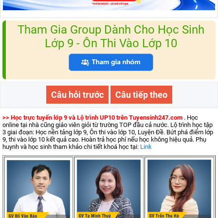
Tham Gia Group Dành Cho Học Sinh
Lớp 9 - Ôn Thi Vào Lớp 10
Câu hỏi trước
Câu tiếp theo
>> Học trực tuyến lớp 9 và Lộ trình UP10 trên Tuyensinh247.com
. Học
online tại nhà cũng giáo viên giỏi từ trường TOP đầu cả nước. Lộ trình học tập
3 giai đoạn: Học nền tảng lớp 9, Ôn thi vào lớp 10, Luyện Đề. Bứt phá điểm lớp
9, thi vào lớp 10 kết quả cao. Hoàn trả học phí nếu học không hiệu quả. Phụ
huynh và học sinh tham khảo chi tiết khoá học tại:
Link